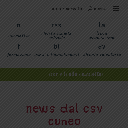
Area riservata
cerca
Cerca
n
rss
ta
Rivista Società
trova
normative
Solidale
associazione
f
bf
dv
formazione
bandi e finanziamenti
diventa volontario
iscriviti alla newsletter
News dal CSV
Cuneo