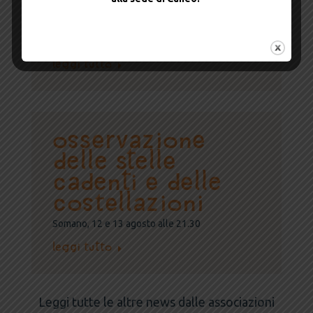
quartiere nell’ambito del progetto di
rigenerazione urbana “Stazione e luci su
Giolitti”
Leggi tutto
OSSERVAZIONE
DELLE STELLE
CADENTI E DELLE
COSTELLAZIONI
Somano, 12 e 13 agosto alle 21.30
Leggi tutto
Leggi tutte le altre news dalle associazioni