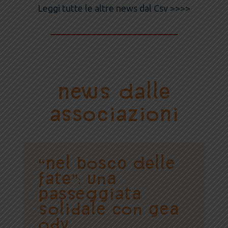
Leggi tutte le altre news dal Csv >>>>
News dalle
Associazioni
“NEL BOSCO DELLE
FATE”: una
passeggiata
solidale con Gea
Odv