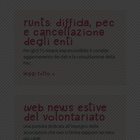
Runts: diffida, Pec
e cancellazione
degli enti
Per gli ETS rimane imprescindibile il corretto
aggiornamento dei dati e la consultazione della
Pec
Leggi tutto
Web news estive
del volontariato
Una puntata dedicata all’impegno delle
associazioni che non si ferma neppure nei mesi
più caldi!