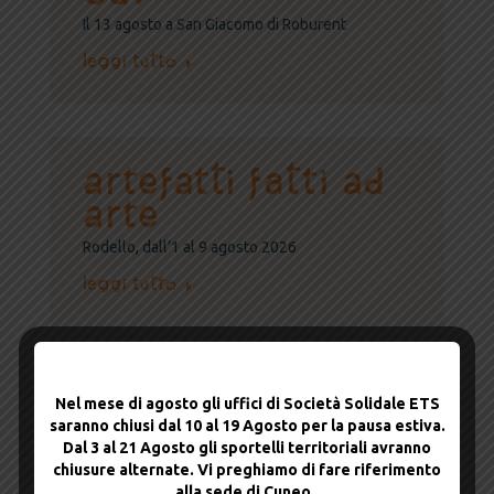
Il 13 agosto a San Giacomo di Roburent
Leggi tutto
ARTEFATTI FATTI AD
ARTE
Rodello, dall’1 al 9 agosto 2026
Leggi tutto
Milonga sotto i
Nel mese di agosto gli uffici di Società Solidale ETS
saranno chiusi dal 10 al 19 Agosto per la pausa estiva.
portici
Dal 3 al 21 Agosto gli sportelli territoriali avranno
chiusure alternate. Vi preghiamo di fare riferimento
Mercoledì 19 agosto 2026 la musica e la
passione del tango argentino rianimano il
alla sede di Cuneo.