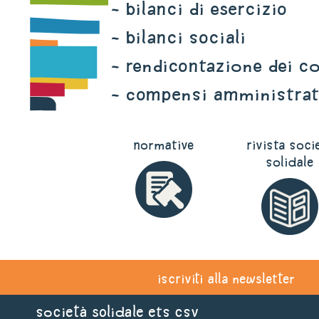
- bilanci di esercizio
- bilanci sociali
- RENDICONTAZIONE DEI CO
- COMPENSI AMMINISTRAT
normative
rivista soci
solidale
iscriviti alla newsletter
Società Solidale ets CSV