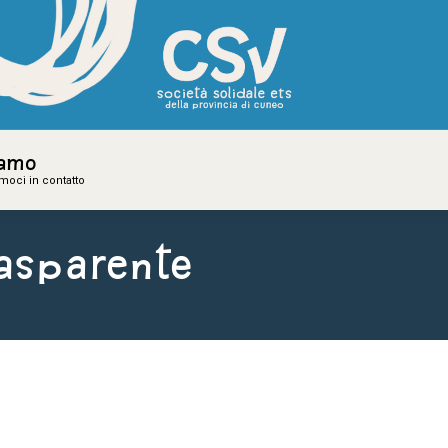
iamo
iamo
amoci in contatto
amoci in contatto
asparente