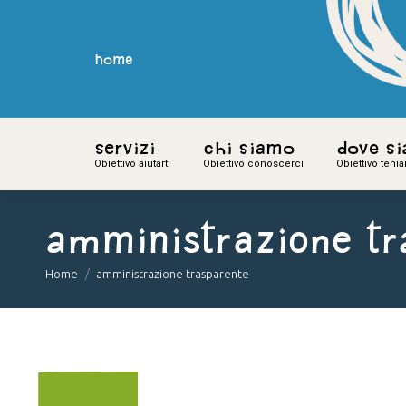
home
home
Servizi
Servizi
Chi siamo
Chi siamo
Dove s
Dove s
Obiettivo aiutarti
Obiettivo aiutarti
Obiettivo conoscerci
Obiettivo conoscerci
Obiettivo teni
Obiettivo teni
amministrazione tr
You are here:
Home
amministrazione trasparente