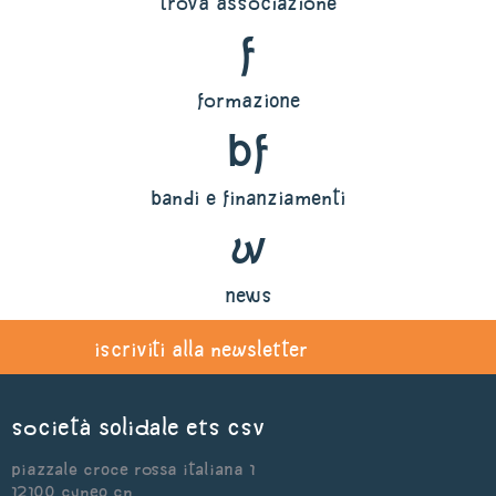
trova associazione
f
formazione
bf
bandi e finanziamenti
w
news
iscriviti alla newsletter
Società Solidale ets CSV
Piazzale Croce Rossa Italiana 1
12100 Cuneo CN