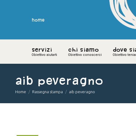
home
home
Servizi
Servizi
Chi siamo
Chi siamo
Dove s
Dove s
Obiettivo aiutarti
Obiettivo aiutarti
Obiettivo conoscerci
Obiettivo conoscerci
Obiettivo teni
Obiettivo teni
aib peveragno
You are here:
Home
Rassegna stampa
aib peveragno