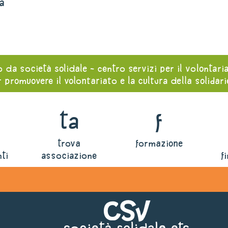
a
o da società solidale - centro servizi per il volontari
 promuovere il volontariato e la cultura della solidar
ta
f
trova
formazione
ti
associazione
f