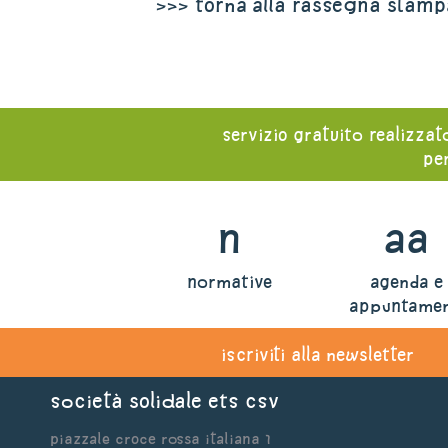
>>> torna alla rassegna stamp
servizio gratuito realizzat
per
n
aa
normative
agenda e
appuntamen
iscriviti alla newsletter
Società Solidale ets CSV
Piazzale Croce Rossa Italiana 1