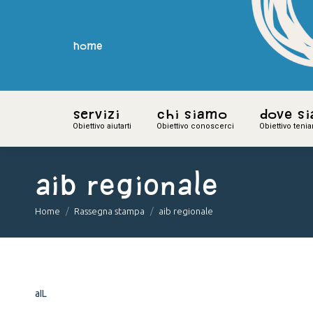
home
home
Servizi
Servizi
Chi siamo
Chi siamo
Dove s
Dove s
Obiettivo aiutarti
Obiettivo aiutarti
Obiettivo conoscerci
Obiettivo conoscerci
Obiettivo teni
Obiettivo teni
aib regionale
You are here:
Home
Rassegna stampa
aib regionale
aIL