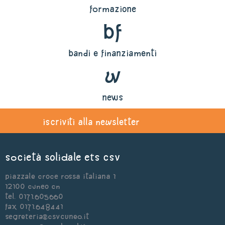
formazione
bf
bandi e finanziamenti
w
news
iscriviti alla newsletter
Società Solidale ets CSV
Piazzale Croce Rossa Italiana 1
12100 Cuneo CN
Tel. 0171.605660
Fax 0171.648441
segreteria@csvcuneo.it