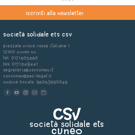
iscriviti alla newsletter
Società Solidale ets CSV
Piazzale Croce Rossa Italiana 1
12100 Cuneo CN
Tel. 0171.605660
Fax 0171.648441
segreteria@csvcuneo.it
csvcuneo@pec-legal.it
Codice Fiscale: 96063990046
Find us on:
Facebook
YouTube
Instagram
Mail
Sito
page
page
page
page
web
opens
opens
opens
opens
page
in
in
in
in
opens
new
new
new
new
in