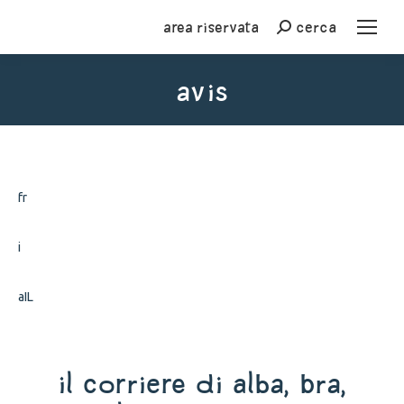
Area riservata
cerca
Cerca
AVIS
You are here:
fr
i
aIL
Il Corriere di Alba, Bra,