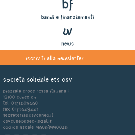
bf
bandi e finanziamenti
w
news
iscriviti alla newsletter
Società Solidale ets CSV
Piazzale Croce Rossa Italiana 1
12100 Cuneo CN
Tel. 0171.605660
Fax 0171.648441
segreteria@csvcuneo.it
csvcuneo@pec-legal.it
Codice Fiscale: 96063990046