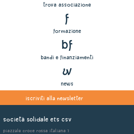
trova associazione
f
formazione
bf
bandi e finanziamenti
w
news
iscriviti alla newsletter
Società Solidale ets CSV
Piazzale Croce Rossa Italiana 1