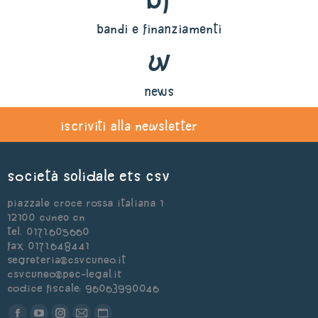
bandi e finanziamenti
w
news
iscriviti alla newsletter
Società Solidale ets CSV
Piazzale Croce Rossa Italiana 1
12100 Cuneo CN
Tel. 0171.605660
Fax 0171.648441
segreteria@csvcuneo.it
csvcuneo@pec-legal.it
Codice Fiscale: 96063990046
Find us on: