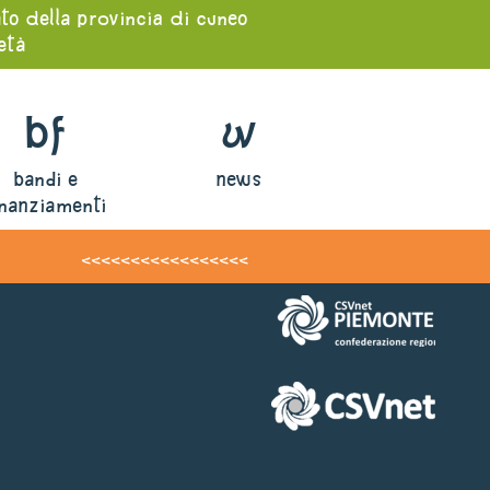
ato della provincia di cuneo
ietà
bf
w
bandi e
news
inanziamenti
<<<<<<<<<<<<<<<<<