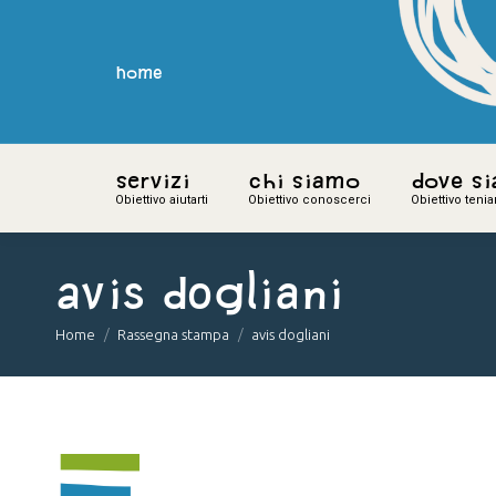
home
home
Servizi
Servizi
Chi siamo
Chi siamo
Dove s
Dove s
Obiettivo aiutarti
Obiettivo aiutarti
Obiettivo conoscerci
Obiettivo conoscerci
Obiettivo teni
Obiettivo teni
avis dogliani
You are here:
Home
Rassegna stampa
avis dogliani