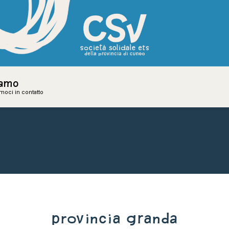
iamo
iamo
amoci in contatto
amoci in contatto
Provincia Granda