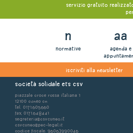
servizio gratuito realizzat
per
n
aa
normative
agenda e
appuntamen
iscriviti alla newsletter
Società Solidale ets CSV
Piazzale Croce Rossa Italiana 1
12100 Cuneo CN
Tel. 0171.605660
Fax 0171.648441
segreteria@csvcuneo.it
csvcuneo@pec-legal.it
Codice Fiscale: 96063990046