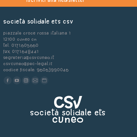
Società Solidale ets CSV
Piazzale Croce Rossa Italiana 1
12100 Cuneo CN
Tel. 0171.605660
Fax 0171.648441
segreteria@csvcuneo.it
csvcuneo@pec-legal.it
Codice Fiscale: 96063990046
Find us on:
Facebook
YouTube
Instagram
Mail
Sito
page
page
page
page
web
opens
opens
opens
opens
page
in
in
in
in
opens
new
new
new
new
in
window
window
window
window
new
window