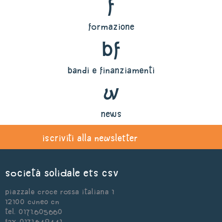
f
formazione
bf
bandi e finanziamenti
w
news
iscriviti alla newsletter
Società Solidale ets CSV
Piazzale Croce Rossa Italiana 1
12100 Cuneo CN
Tel. 0171.605660
Fax 0171.648441