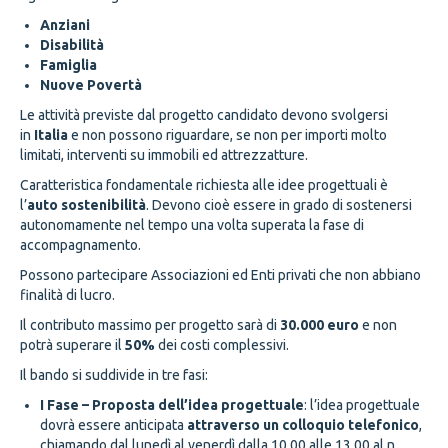
Anziani
Disabilità
Famiglia
Nuove Povertà
Le attività previste dal progetto candidato devono svolgersi
in
Italia
e non possono riguardare, se non per importi molto
limitati, interventi su immobili ed attrezzatture.
Caratteristica fondamentale richiesta alle idee progettuali è
l’
auto sostenibilità
. Devono cioè essere in grado di sostenersi
autonomamente nel tempo una volta superata la fase di
accompagnamento.
Possono partecipare Associazioni ed Enti privati che non abbiano
finalità di lucro.
Il contributo massimo per progetto sarà di
30.000 euro
e non
potrà superare il
50%
dei costi complessivi.
Il bando si suddivide in tre fasi:
I Fase – Proposta dell’idea progettuale
: l’idea progettuale
dovrà essere anticipata
attraverso un colloquio telefonico
,
chiamando dal lunedì al venerdì dalla 10.00 alle 13.00 al n.