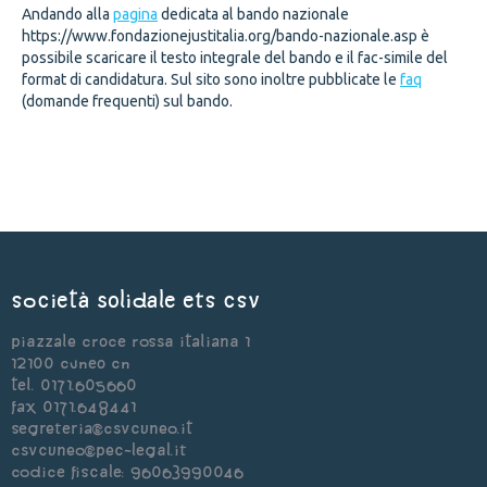
Andando alla
pagina
dedicata al bando nazionale
https://www.fondazionejustitalia.org/bando-nazionale.asp è
possibile scaricare il testo integrale del bando e il fac-simile del
format di candidatura. Sul sito sono inoltre pubblicate le
faq
(domande frequenti) sul bando.
Società Solidale ets CSV
Piazzale Croce Rossa Italiana 1
12100 Cuneo CN
Tel. 0171.605660
Fax 0171.648441
segreteria@csvcuneo.it
csvcuneo@pec-legal.it
Codice Fiscale: 96063990046