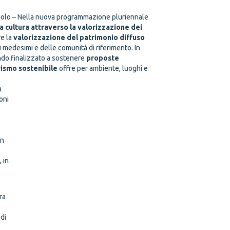
aolo
– Nella nuova programmazione pluriennale
a cultura attraverso la valorizzazione dei
re la
valorizzazione del patrimonio diffuso
ei medesimi e delle comunità di riferimento. In
ando finalizzato a sostenere
proposte
rismo sostenibile
offre per ambiente, luoghi e
a
oni
in
e
, in
ra
 di
o