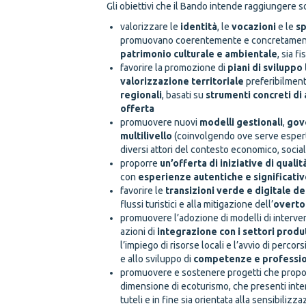
Gli obiettivi che il Bando intende raggiungere s
valorizzare le
identità
, le
vocazioni
e le
sp
promuovano coerentemente e concretamen
patrimonio culturale e ambientale
, sia f
favorire la promozione di
piani di sviluppo
valorizzazione territoriale
preferibilmente
regionali
, basati su
strumenti concreti di
offerta
promuovere nuovi
modelli
gestionali
,
gov
multilivello
(coinvolgendo ove serve esperti 
diversi attori del contesto economico, social
proporre
un’offerta di iniziative di qualit
con
esperienze autentiche e significativ
favorire le
transizioni verde e digitale del
flussi turistici e alla mitigazione dell’
overto
promuovere l’adozione di modelli di interven
azioni di
integrazione con i settori produt
l’impiego di risorse locali e l’avvio di percors
e allo sviluppo di
competenze e professio
promuovere e sostenere progetti che propon
dimensione di ecoturismo, che presenti intere
tuteli e in fine sia orientata alla sensibiliz