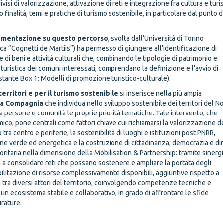
ivisi di valorizzazione, attivazione di reti e integrazione fra cultura e tur
 finalità, temi e pratiche di turismo sostenibile, in particolare dal punto d
plementazione su questo percorso
, svolta dall’Università di Torino
ca “Cognetti de Martiis”) ha permesso di giungere all’identificazione di
 di beni e attività culturali che, combinando le tipologie di patrimonio e
 turistica dei comuni interessati, comprendano la definizione e l’avvio di
tostante Box 1: Modelli di promozione turistico-culturale).
erritori e per il turismo sostenibile
si inserisce nella più ampia
la Compagnia
che individua nello sviluppo sostenibile dei territori del N
a persone e comunità le proprie priorità tematiche. Tale intervento, che
co, pone centrali come fattori chiave cui richiamarsi la valorizzazione d
io tra centro e periferie, la sostenibilità di luoghi e istituzioni post PNRR,
zione verde ed energetica e la costruzione di cittadinanza, democrazia e diri
ioritaria nella dimensione della Mobilisation & Partnership: tramite sinerg
mira a consolidare reti che possano sostenere e ampliare la portata degli
ilitazione di risorse complessivamente disponibili, aggiuntive rispetto a
 tra diversi attori del territorio, coinvolgendo competenze tecniche e
n ecosistema stabile e collaborativo, in grado di affrontare le sfide
rature.