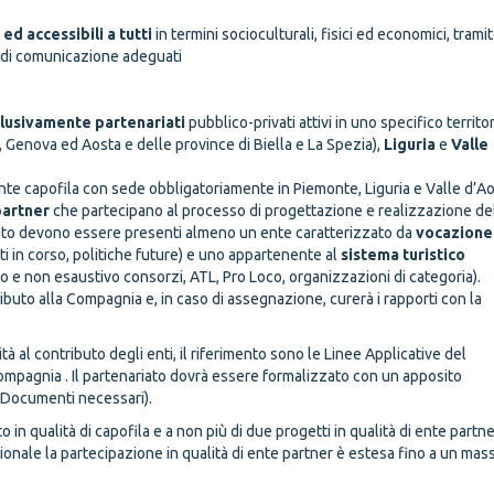
 ed accessibili a tutti
in termini socioculturali, fisici ed economici, trami
ni di comunicazione adeguati
lusivamente partenariati
pubblico-privati attivi in uno specifico territor
Genova ed Aosta e delle province di Biella e La Spezia),
Liguria
e
Valle
ente capofila con sede obbligatoriamente in Piemonte, Liguria e Valle d’Ao
partner
che partecipano al processo di progettazione e realizzazione de
iato devono essere presenti almeno un ente caratterizzato da
vocazione
ti in corso, politiche future) e uno appartenente al
sistema
turistico
ivo e non esaustivo consorzi, ATL, Pro Loco, organizzazioni di categoria).
ributo alla Compagnia e, in caso di assegnazione, curerà i rapporti con la
tà al contributo degli enti, il riferimento sono le Linee Applicative del
Compagnia . Il partenariato dovrà essere formalizzato con un apposito
 Documenti necessari).
 in qualità di capofila e a non più di due progetti in qualità di ente partne
egionale la partecipazione in qualità di ente partner è estesa fino a un ma