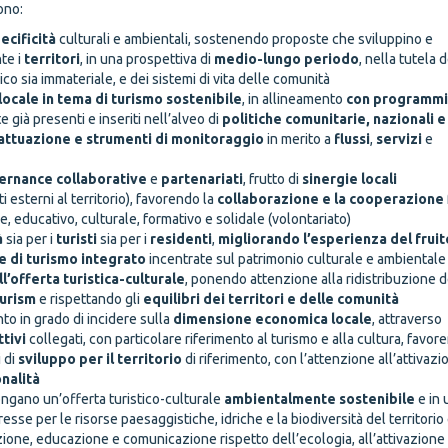
ono:
ecificità
culturali e ambientali, sostenendo proposte che sviluppino e
te i
territori
, in una prospettiva di
medio-lungo periodo
, nella tutela 
isico sia immateriale, e dei sistemi di vita delle comunità
 locale in tema di turismo sostenibile
, in allineamento
con programmi
 già presenti e inseriti nell’alveo di
politiche comunitarie, nazionali e
 attuazione e strumenti di monitoraggio
in merito a
flussi
,
servizi
e
ernance
collaborative
e
partenariati
, frutto di
sinergie
locali
esterni al territorio), favorendo la
collaborazione
e la cooperazione
e, educativo, culturale, formativo e solidale (volontariato)
à
sia per i
turisti
sia per i
residenti
,
migliorando l’esperienza del frui
e di turismo integrato
incentrate sul patrimonio culturale e ambientale
l’offerta turistica-culturale
, ponendo attenzione alla ridistribuzione d
urism
e rispettando gli
equilibri dei territori e delle comunità
to in grado di incidere sulla
dimensione economica locale
, attraverso
tivi
collegati, con particolare riferimento al turismo e alla cultura, favor
i di
sviluppo per il territorio
di riferimento, con l’attenzione all’attivazi
nalità
gano un’offerta turistico-culturale
ambientalmente sostenibile
e in 
sse per le risorse paesaggistiche, idriche e la biodiversità del territorio 
zazione, educazione e comunicazione rispetto dell’ecologia, all’attivazione 