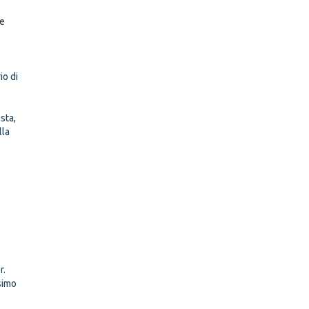
te
io di
sta,
lla
r.
ssimo