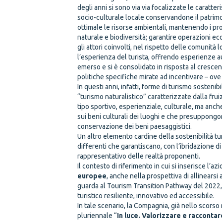
degli anni si sono via via focalizzate le caratter
socio-culturale locale conservandone il patrimon
ottimale le risorse ambientali, mantenendo i pr
naturale e biodiversità; garantire operazioni e
gli attori coinvolti, nel rispetto delle comunità 
l’esperienza del turista, offrendo esperienze au
emerso e si è consolidato in risposta al cresce
politiche specifiche mirate ad incentivare – ove nec
In questi anni, infatti, forme di turismo sosten
“turismo naturalistico” caratterizzate dalla frui
tipo sportivo, esperienziale, culturale, ma anch
sui beni culturali dei luoghi e che presuppongono
conservazione dei beni paesaggistici.
Un altro elemento cardine della sostenibilità tu
differenti che garantiscano, con l’ibridazione d
rappresentativo delle realtà proponenti.
Il contesto di riferimento in cui si inserisce l’
europee
, anche nella prospettiva di allinearsi
guarda al Tourism Transition Pathway del 2022,
turistico resiliente, innovativo ed accessibile.
In tale scenario, la Compagnia, già nello scorso
pluriennale “
In luce. Valorizzare e raccontare