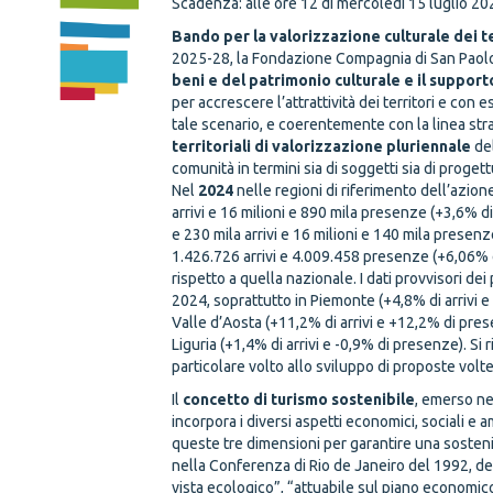
Scadenza: alle ore 12 di mercoledì 15 luglio 20
Bando per la valorizzazione culturale dei te
2025-28, la Fondazione Compagnia di San Paolo, 
beni e del patrimonio culturale e il support
per accrescere l’attrattività dei territori e con
tale scenario, e coerentemente con la linea str
territoriali di valorizzazione pluriennale
del
comunità in termini sia di soggetti sia di progett
Nel
2024
nelle regioni di riferimento dell’azion
arrivi e 16 milioni e 890 mila presenze (+3,6% di
e 230 mila arrivi e 16 milioni e 140 mila presen
1.426.726 arrivi e 4.009.458 presenze (+6,06%
rispetto a quella nazionale. I dati provvisori de
2024, soprattutto in Piemonte (+4,8% di arrivi 
Valle d’Aosta (+11,2% di arrivi e +12,2% di prese
Liguria (+1,4% di arrivi e -0,9% di presenze). Si
particolare volto allo sviluppo di proposte volte
Il
concetto di turismo sostenibile
, emerso ne
incorpora i diversi aspetti economici, sociali e a
queste tre dimensioni per garantire una sosteni
nella Conferenza di Rio de Janeiro del 1992, def
vista ecologico”, “attuabile sul piano economic