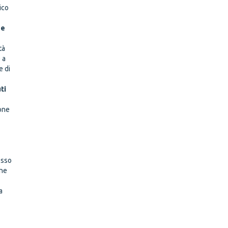
ico
 e
tà
 a
e di
ti
ione
esso
one
a