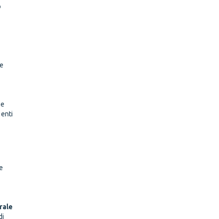
o
le
le
 enti
e
urale
di