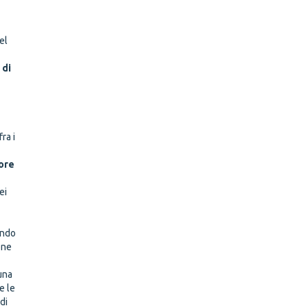
del
 di
fra i
tore
ei
endo
one
una
e le
di