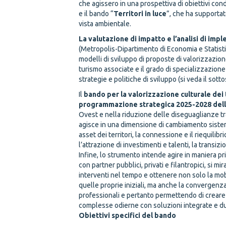
che agissero in una prospettiva di obiettivi cond
e il bando “
Territori in luce
”, che ha supportato
vista ambientale.
La valutazione di impatto e l’analisi di im
(Metropolis-Dipartimento di Economia e Statisti
modelli di sviluppo di proposte di valorizzazione
turismo associate e il grado di specializzazione
strategie e politiche di sviluppo (si veda il sot
Il
bando per la valorizzazione culturale dei t
programmazione strategica 2025-2028 del
Ovest e nella riduzione delle diseguaglianze tr
agisce in una dimensione di cambiamento sistemi
asset dei territori, la connessione e il riequilibr
l’attrazione di investimenti e talenti, la transi
Infine, lo strumento intende agire in maniera pr
con partner pubblici, privati e filantropici, si 
interventi nel tempo e ottenere non solo la mob
quelle proprie iniziali, ma anche la convergenza
professionali e pertanto permettendo di creare u
complesse odierne con soluzioni integrate e du
Obiettivi specifici del bando