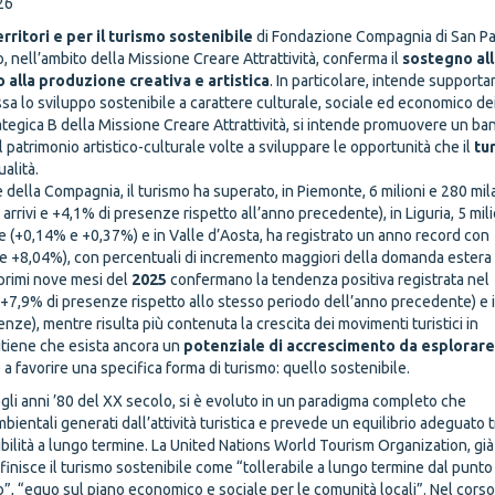
26
rritori e per il turismo sostenibile
di
Fondazione Compagnia di San P
nell’ambito della Missione Creare Attrattività, conferma il
sostegno all
o alla produzione creativa e artistica
. In particolare, intende supporta
 essa lo sviluppo sostenibile a carattere culturale, sociale ed economico d
ategica B della Missione Creare Attrattività, si intende promuovere un b
 patrimonio artistico-culturale volte a sviluppare le opportunità che il
tu
ualità.
e della Compagnia, il turismo ha superato, in Piemonte, 6 milioni e 280 mil
 arrivi e +4,1% di presenze rispetto all’anno precedente), in Liguria, 5 mili
ze (+0,14% e +0,37%) e in Valle d’Aosta, ha registrato un anno record con
 e +8,04%), con percentuali di incremento maggiori della domanda estera
i primi nove mesi del
2025
confermano la tendenza positiva registrata nel
e +7,9% di presenze rispetto allo stesso periodo dell’anno precedente) e 
nze), mentre risulta più contenuta la crescita dei movimenti turistici in
 ritiene che esista ancora un
potenziale di accrescimento da esplorar
 a favorire una specifica forma di turismo: quello sostenibile.
gli anni ’80 del XX secolo, si è evoluto in un paradigma completo che
mbientali generati dall’attività turistica e prevede un equilibrio adeguato t
bilità a lungo termine. La United Nations World Tourism Organization, già
inisce il turismo sostenibile come “tollerabile a lungo termine dal punto
o”, “equo sul piano economico e sociale per le comunità locali”. Nel cors