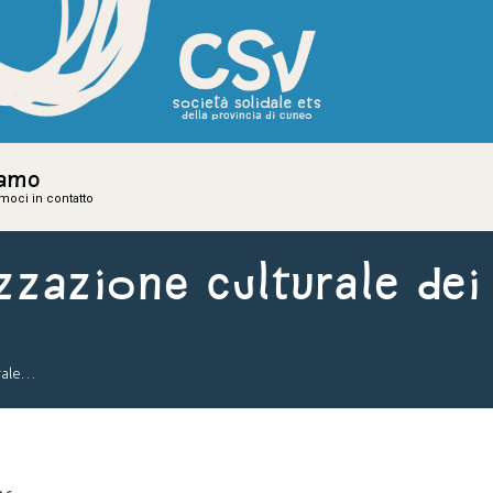
iamo
iamo
amoci in contatto
amoci in contatto
zazione culturale dei t
urale…