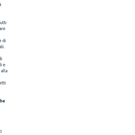
à
utti
rare
e di
li.
di
i e
 alla
etti
che
i