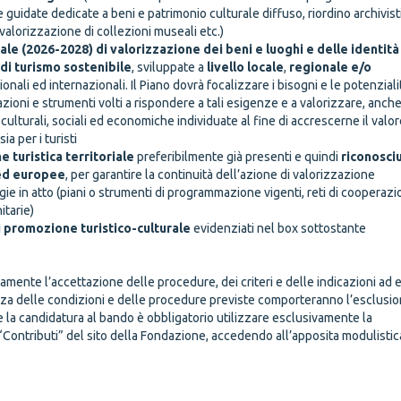
ite guidate dedicate a beni e patrimonio culturale diffuso, riordino archivist
valorizzazione di collezioni museali etc.)
le (2026-2028) di valorizzazione dei beni e luoghi e delle identità
 di turismo sostenibile
, sviluppate a
livello locale
,
regionale e/o
onali ed internazionali. Il Piano dovrà focalizzare i bisogni e le potenziali
azioni e strumenti volti a rispondere a tali esigenze e a valorizzare, anche
 culturali, sociali ed economiche individuate al fine di accrescerne il valor
ia per i turisti
 turistica territoriale
preferibilmente già presenti e quindi
riconosciu
i ed europee
, per garantire la continuità dell’azione di valorizzazione
tegie in atto (piani o strumenti di programmazione vigenti, reti di cooperaz
itarie)
i promozione turistico-culturale
evidenziati nel box sottostante
one delle domande
ente l’accettazione delle procedure, dei criteri e delle indicazioni ad 
vanza delle condizioni e delle procedure previste comporteranno l’esclusi
e la candidatura al bando è obbligatorio utilizzare esclusivamente la
“Contributi” del sito della Fondazione, accedendo all’apposita modulistic
one delle domande