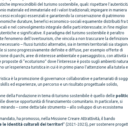
istiche imprescindibili del turismo sostenibile, quali: rispettare l’autenticit
io materiale ed immateriale ed i valori tradizionali; impiegare in maniera
ocessi ecologici essenziali e garantendo la conservazione di patrimonio
conomiche durature, benefici economico-sociali equamente distribuiti fra t
locali e nel coinvolgimento integrale delle parti interessate; in fine miglio
tentiche e significative. Il paradigma del turismo sostenibile è peraltro
nte fenomeno dell’overtourism, che vincola a non trascurare la definizion
essario – flussi turistici alternativi, sia in termini territoriali sia stagiona
ibile si sono progressivamente definite e diffuse, per esempio offerte di
zione di parchi, aree di interesse ambientale e paesaggistico, con attività 
e proposte di “ecoturismo” dove l’interesse è posto sugli ambienti natural
 un’esperienza turistica in cui è in primo piano l’attenzione alla tutela e
ristica è la promozione di governance collaborative e partenariati di sogg
i skills ed esperienze, un percorso e un risultato progettuale solido,
azione della Fondazione in tema di turismo sostenibile è quello delle
politi
 alle diverse opportunità di finanziamento comunitario. In particolare, si
 mirando – come detta tale strumento – allo sviluppo di un ecosistema
 mandato, ha promosso, nella Missione Creare Attrattività, il bando
 le identità culturali dei territori
” (2021-2025), per sostenere progett