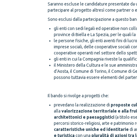
Saranno escluse le candidature presentate da un
partecipare al progetto altresì come partner o e
Sono esclusi dalla partecipazione a questo band
gli enti con sedi legali ed operative non coll
province di Biella e La Spezia, per le quali 
le persone fisiche, gli enti aventi fini di l
imprese sociali, delle cooperative sociali c
cooperative operanti nel settore dello spett
gli enti in cui la Compagnia riveste la qualif
il Ministero della Cultura e le sue amministr
d’Aosta, il Comune di Torino, il Comune di Ge
possono tuttavia essere elementi del parten
Caratteristiche dei prog
Il bando si rivolge a progetti che:
prevedano la realizzazione di
proposte cul
alla
valorizzazione territoriale e alla fru
architettonici e paesaggistici
(a titolo es
percorsi storico-religiosi, arte e patrimoni
caratteristiche uniche ed identitarie
di a
e turistica
con una
pluralità di azioni tra