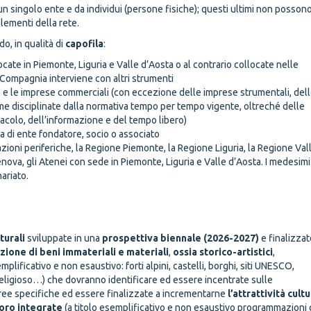
 singolo ente e da individui (persone fisiche); questi ultimi non posson
lementi della rete.
o, in qualità di
capofila
:
ocate in Piemonte, Liguria e Valle d’Aosta o al contrario collocate nelle
la Compagnia interviene con altri strumenti
ucro e le imprese commerciali (con eccezione delle imprese strumentali, del
ome disciplinate dalla normativa tempo per tempo vigente, oltreché delle
acolo, dell’informazione e del tempo libero)
ica di ente fondatore, socio o associato
azioni periferiche, la Regione Piemonte, la Regione Liguria, la Regione Val
nova, gli Atenei con sede in Piemonte, Liguria e Valle d’Aosta. I medesimi
ariato.
etti
turali
sviluppate in una
prospettiva biennale (2026-2027)
e finalizzat
izione di beni immateriali e materiali
,
ossia storico-artistici
,
emplificativo e non esaustivo: forti alpini, castelli, borghi, siti UNESCO,
o religioso…) che dovranno identificare ed essere incentrate sulle
ree specifiche ed essere finalizzate a incrementarne
l’attrattività cult
 loro integrate
(a titolo esemplificativo e non esaustivo programmazioni 