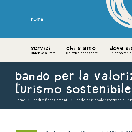
home
home
Servizi
Servizi
Chi siamo
Chi siamo
Dove s
Dove s
Obiettivo aiutarti
Obiettivo aiutarti
Obiettivo conoscerci
Obiettivo conoscerci
Obiettivo teni
Obiettivo teni
Bando per la valoriz
turismo sostenibile
You are here:
Home
Bandi e finanziamenti
Bando per la valorizzazione cult