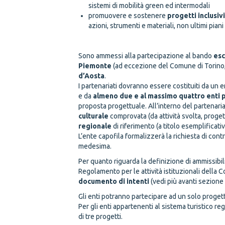
sistemi di mobilità green ed intermodali
promuovere e sostenere
progetti inclusivi
azioni, strumenti e materiali, non ultimi pia
Soggetti ammissibili
Sono ammessi alla partecipazione al bando
esc
Piemonte
(ad eccezione del Comune di Torino, 
d’Aosta
.
I partenariati dovranno essere costituiti da un 
e da
almeno due e al massimo quattro enti 
proposta progettuale. All’interno del partenar
culturale
comprovata (da attività svolta, proget
regionale
di riferimento (a titolo esemplificat
L’ente capofila formalizzerà la richiesta di cont
medesima.
Per quanto riguarda la definizione di ammissibili
Regolamento per le attività istituzionali della 
documento di intenti
(vedi più avanti sezione
Gli enti potranno partecipare ad un solo progetto
Per gli enti appartenenti al sistema turistico r
di tre progetti.