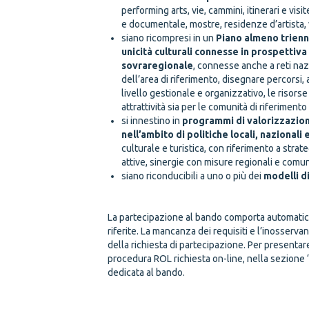
performing arts, vie, cammini, itinerari e vis
e documentale, mostre, residenze d’artista, 
siano ricompresi in un
Piano almeno trienna
unicità culturali connesse in prospettiva
sovraregionale
, connesse anche a reti nazi
dell’area di riferimento, disegnare percorsi, 
livello gestionale e organizzativo, le risorse
attrattività sia per le comunità di riferimento s
si innestino in
programmi di valorizzazione
nell’ambito di politiche locali, nazional
culturale e turistica, con riferimento a stra
attive, sinergie con misure regionali e comun
siano riconducibili a uno o più dei
modelli d
Modalità di presentazi
La partecipazione al bando comporta automaticam
riferite. La mancanza dei requisiti e l’inosser
della richiesta di partecipazione. Per presentar
procedura ROL richiesta on-line, nella sezione 
dedicata al bando.
Scadenza di presentazi