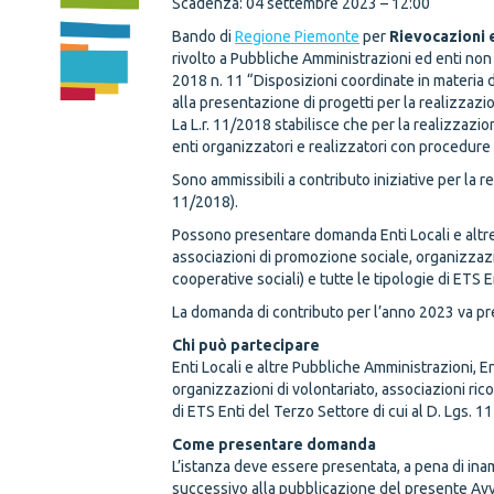
Scadenza: 04 settembre 2023 – 12:00
Bando di
Regione Piemonte
per
Rievocazioni 
rivolto a Pubbliche Amministrazioni ed enti non lu
2018 n. 11 “Disposizioni coordinate in materia d
alla presentazione di progetti per la realizzazi
La L.r. 11/2018 stabilisce che per la realizzazion
enti organizzatori e realizzatori con procedure
Sono ammissibili a contributo iniziative per la re
11/2018).
Possono presentare domanda Enti Locali e altre P
associazioni di promozione sociale, organizzazio
cooperative sociali) e tutte le tipologie di ETS E
La domanda di contributo per l’anno 2023 va pr
Chi può partecipare
Enti Locali e altre Pubbliche Amministrazioni, Ent
organizzazioni di volontariato, associazioni rico
di ETS Enti del Terzo Settore di cui al D. Lgs. 11
Come presentare domanda
L’istanza deve essere presentata, a pena di ina
successivo alla pubblicazione del presente Avvi