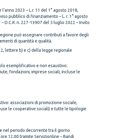
 l’anno 2023 – L.r. 11 del 1° agosto 2018,
vviso pubblico di finanziamento – L. r. 1° agosto
 – D.C.R. n. 227-13907 del 5 luglio 2022 – Invito
la Regione può assegnare contributi a favore degli
menti di quantità e qualità.
 2, lettere b) e c) della legge regionale
tolo esemplificativo e non esaustivo:
ute, fondazioni, imprese sociali, incluse le
austivo: associazioni di promozione sociale,
use le cooperative sociali) e tutte le tipologie
 nel periodo decorrente tra il giorno
ore 12,00 tramite Servizionline – Bandi