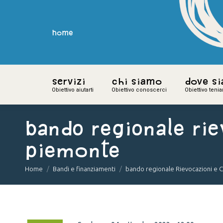
home
home
Servizi
Servizi
Chi siamo
Chi siamo
Dove s
Dove s
Obiettivo aiutarti
Obiettivo aiutarti
Obiettivo conoscerci
Obiettivo conoscerci
Obiettivo teni
Obiettivo teni
bando regionale Rie
Piemonte
You are here:
Home
Bandi e finanziamenti
bando regionale Rievocazioni e 