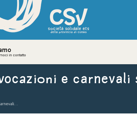
iamo
iamo
amoci in contatto
amoci in contatto
vocazioni e Carnevali 
Carnevali…