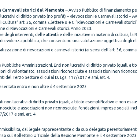
e Carnevali storici del Piemonte
– Avviso Pubblico di finanziamento per
crativi di diritto privato (no profit) – Rievocazioni e Carnevali storici – A
i Cultura” art. 36, comma 2,lettere B e C “Rievocazioni e Carnevali storici”
one di Rievocazioni e Carnevali storici. Anno 2023.
e degli interventi, delle attività e delle iniziative in materia di cultura, 
 di evidenza pubblica, che consentono una valutazione oggettiva degli ele
alizzazione di rievocazioni e carnevali storici (ai sensi dell’art. 36, comma
ubbliche Amministrazioni, Enti non lucrativi di diritto privato (quali, a ti
ni di volontariato, associazioni riconosciute e associazioni non riconosci
nti del Terzo Settore di cui al D. Lgs. 117/2017 e smi, art. 4.
esentata entro e non oltre il 4 settembre 2023
i non lucrativi di diritto privato (quali, a titolo esemplificativo e non es
nosciute e associazioni non riconosciute, fondazioni, imprese sociali, incl
7/2017 e smi, art. 4
mmissibilità, dal legale rappresentante o da suo delegato perentoriamente
so sul Bollettino Ufficiale della Regione Piemonte e il 4 settembre 2023 