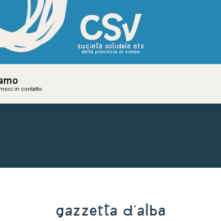
iamo
iamo
amoci in contatto
amoci in contatto
Gazzetta d'Alba