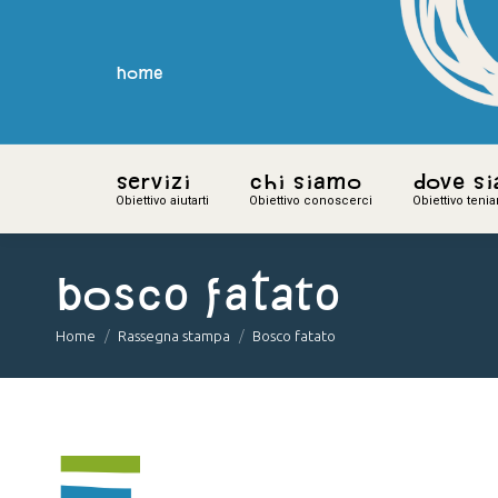
home
home
Servizi
Servizi
Chi siamo
Chi siamo
Dove s
Dove s
Obiettivo aiutarti
Obiettivo aiutarti
Obiettivo conoscerci
Obiettivo conoscerci
Obiettivo teni
Obiettivo teni
Bosco fatato
You are here:
Home
Rassegna stampa
Bosco fatato