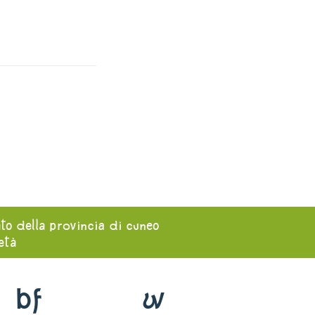
ato della provincia di cuneo
ietà
bf
w