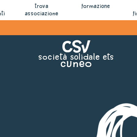
trova
formazione
ti
associazione
f