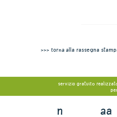
>>> torna alla rassegna stamp
servizio gratuito realizzat
per
n
aa