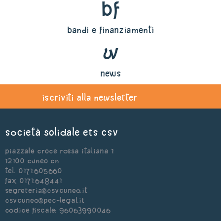
bf
bandi e finanziamenti
w
news
iscriviti alla newsletter
Società Solidale ets CSV
Piazzale Croce Rossa Italiana 1
12100 Cuneo CN
Tel. 0171.605660
Fax 0171.648441
segreteria@csvcuneo.it
csvcuneo@pec-legal.it
Codice Fiscale: 96063990046