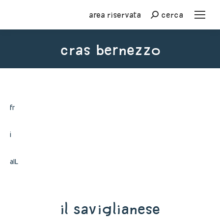
Area riservata
cerca
Cerca
cras bernezzo
You are here:
fr
i
aIL
Il Saviglianese