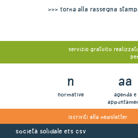
>>> torna alla rassegna stamp
servizio gratuito realizzat
per
n
aa
normative
agenda e
appuntamen
iscriviti alla newsletter
Società Solidale ets CSV