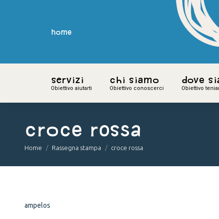
home
home
Servizi
Servizi
Chi siamo
Chi siamo
Dove s
Dove s
Obiettivo aiutarti
Obiettivo aiutarti
Obiettivo conoscerci
Obiettivo conoscerci
Obiettivo teni
Obiettivo teni
croce rossa
You are here:
Home
Rassegna stampa
croce rossa
ampelos