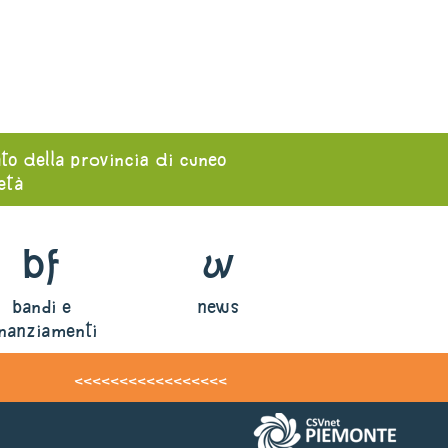
ato della provincia di cuneo
ietà
bf
w
bandi e
news
inanziamenti
<<<<<<<<<<<<<<<<<