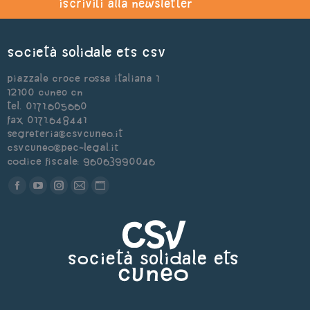
iscriviti alla newsletter
Società Solidale ets CSV
Piazzale Croce Rossa Italiana 1
12100 Cuneo CN
Tel. 0171.605660
Fax 0171.648441
segreteria@csvcuneo.it
csvcuneo@pec-legal.it
Codice Fiscale: 96063990046
Find us on:
Facebook
YouTube
Instagram
Mail
Sito
page
page
page
page
web
opens
opens
opens
opens
page
in
in
in
in
opens
new
new
new
new
in
window
window
window
window
new
window