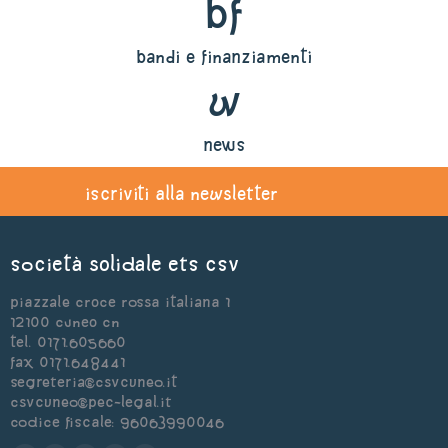
bf
bandi e finanziamenti
w
news
iscriviti alla newsletter
Società Solidale ets CSV
Piazzale Croce Rossa Italiana 1
12100 Cuneo CN
Tel. 0171.605660
Fax 0171.648441
segreteria@csvcuneo.it
csvcuneo@pec-legal.it
Codice Fiscale: 96063990046