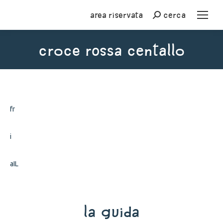
Area riservata
cerca
Cerca
croce rossa centallo
You are here:
fr
i
aIL
La Guida