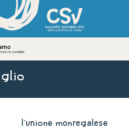
iamo
iamo
amoci in contatto
amoci in contatto
glio
L'Unione Monregalese