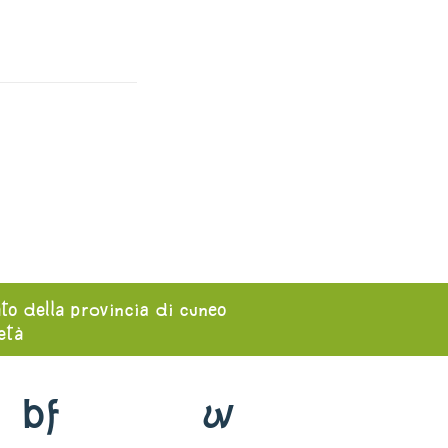
ato della provincia di cuneo
ietà
bf
w