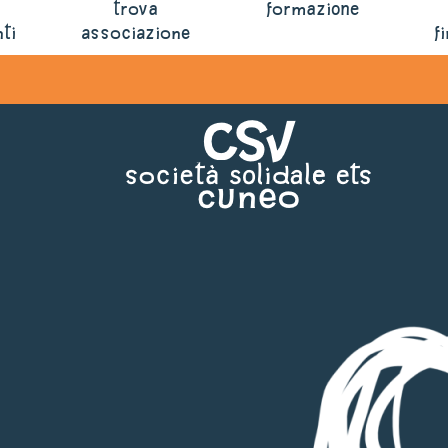
trova
formazione
ti
associazione
f