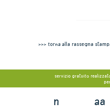
>>> torna alla rassegna stamp
servizio gratuito realizzat
per
n
aa