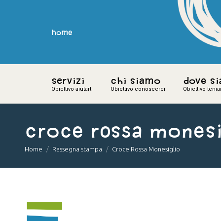
home
home
Servizi
Servizi
Chi siamo
Chi siamo
Dove s
Dove s
Obiettivo aiutarti
Obiettivo aiutarti
Obiettivo conoscerci
Obiettivo conoscerci
Obiettivo teni
Obiettivo teni
Croce Rossa Monesi
You are here:
Home
Rassegna stampa
Croce Rossa Monesiglio