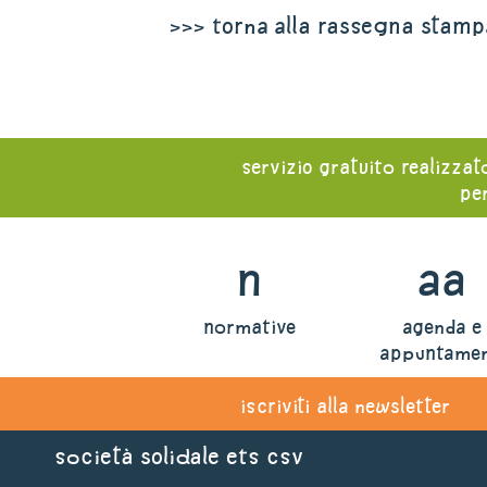
>>> torna alla rassegna stamp
servizio gratuito realizzat
per
n
aa
normative
agenda e
appuntamen
iscriviti alla newsletter
Società Solidale ets CSV