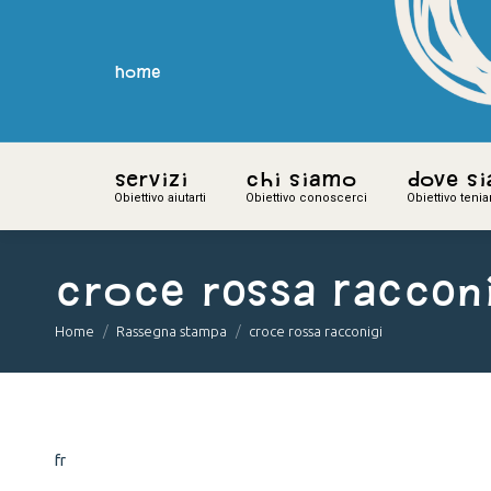
home
home
Servizi
Servizi
Chi siamo
Chi siamo
Dove s
Dove s
Obiettivo aiutarti
Obiettivo aiutarti
Obiettivo conoscerci
Obiettivo conoscerci
Obiettivo teni
Obiettivo teni
croce rossa raccon
You are here:
Home
Rassegna stampa
croce rossa racconigi
fr