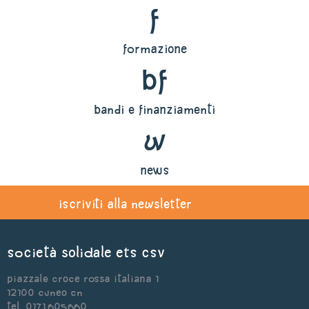
f
formazione
bf
bandi e finanziamenti
w
news
iscriviti alla newsletter
Società Solidale ets CSV
Piazzale Croce Rossa Italiana 1
12100 Cuneo CN
Tel. 0171.605660