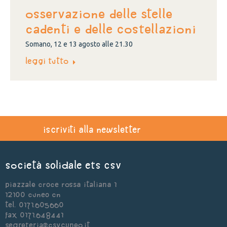
OSSERVAZIONE DELLE STELLE
CADENTI E DELLE COSTELLAZIONI
Somano, 12 e 13 agosto alle 21.30
Leggi tutto
iscriviti alla newsletter
Società Solidale ets CSV
Piazzale Croce Rossa Italiana 1
12100 Cuneo CN
Tel. 0171.605660
Fax 0171.648441
segreteria@csvcuneo.it