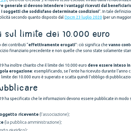
e generale si devono intendere i vantaggi ricevuti dal beneficiario
ti i soggetti che soddisfano determinate condizioni
”. In tale definiz
ubblicità secondo quanto disposto dal
Dpcm 23 luglio 2020
(per un maggior
i sul limite dei 10.000 euro
 dei contributi “
effettivamente erogati
”: ciò significa che
vanno cont
rcizio finanziario precedente e non quelle che sono state solamente sta
19 ha inoltre chiarito che il limite dei 10.000 euro
deve essere inteso in
ingola erogazione
: esemplificando, se l’ente ha ricevuto durante l’anno c
il limite dei 10.000 euro è superato e scatta quindi l’obbligo di pubblicazi
ubblicare
2019 ha specificato che le informazioni devono essere pubblicate in modo 
soggetto ricevente
(l’associazione);
te
(la pubblica amministrazione);
orto giuridico);