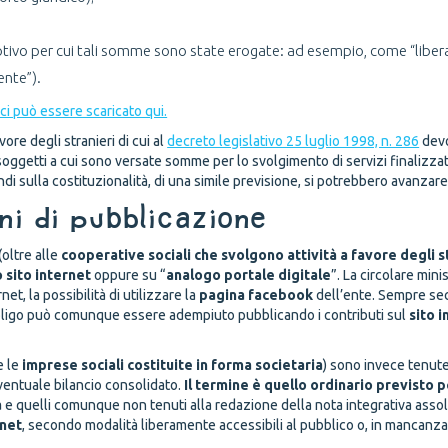
motivo per cui tali somme sono state erogate: ad esempio, come “liber
ente”).
ici può essere scaricato qui.
ore degli stranieri di cui al
decreto legislativo 25 luglio 1998, n. 286
devo
ei soggetti a cui sono versate somme per lo svolgimento di servizi finalizzat
di sulla costituzionalità, di una simile previsione, si potrebbero avanzare
ini di pubblicazione
(oltre alle
cooperative sociali che svolgono attività a favore degli s
 sito internet
oppure su “
analogo portale digitale
”. La circolare min
et, la possibilità di utilizzare la
pagina facebook
dell’ente. Sempre sec
ligo può comunque essere adempiuto pubblicando i contributi sul
sito i
e le
imprese sociali costituite in forma societaria
) sono invece tenute
ventuale bilancio consolidato.
Il termine è quello ordinario previsto p
a
e quelli comunque non tenuti alla redazione della nota integrativa assol
rnet
, secondo modalità liberamente accessibili al pubblico o, in mancanza, s