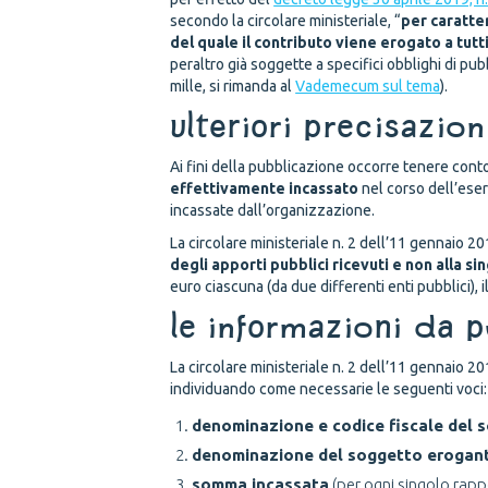
secondo la circolare ministeriale, “
per caratter
del quale il contributo viene erogato a tut
peraltro già soggette a specifici obblighi di p
mille, si rimanda al
Vademecum sul tema
).
Ulteriori precisazion
Ai fini della pubblicazione occorre tenere conto
effettivamente incassato
nel corso dell’ese
incassate dall’organizzazione.
La circolare ministeriale n. 2 dell’11 gennaio 20
degli apporti pubblici ricevuti e non alla s
euro ciascuna (da due differenti enti pubblici), 
Le informazioni da p
La circolare ministeriale n. 2 dell’11 gennaio 
individuando come necessarie le seguenti voci:
denominazione e codice fiscale del 
denominazione del soggetto erogan
somma incassata
(per ogni singolo rapp