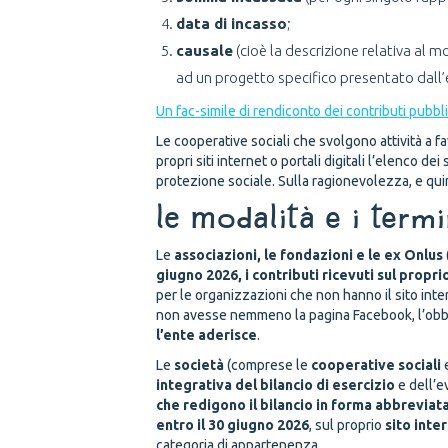
data di incasso
;
causale
(cioè la descrizione relativa al 
ad un progetto specifico presentato dall’
Un fac-simile di rendiconto dei contributi pubbl
Le cooperative sociali che svolgono attività a fav
propri siti internet o portali digitali l’elenco d
protezione sociale. Sulla ragionevolezza, e quin
Le modalità e i term
Le
associazioni, le fondazioni e le ex Onlus
giugno 2026,
i contributi ricevuti
sul
proprio
per le organizzazioni che non hanno il sito intern
non avesse nemmeno la pagina Facebook, l’obb
l’ente aderisce
.
Le
società
(comprese le
cooperative sociali
integrativa del bilancio di esercizio
e dell’e
che redigono il bilancio in forma abbreviat
entro il 30 giugno 2026
, sul proprio
sito inte
categoria di appartenenza.