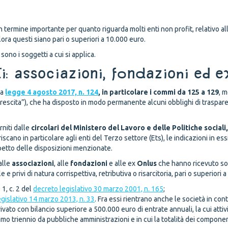
termine importante per quanto riguarda molti enti non profit, relativo all
lora questi siano pari o superiori a 10.000 euro.
ono i soggetti a cui si applica.
ti: associazioni, fondazioni ed 
la
legge 4 agosto 2017, n. 124
, in
particolare
i commi da 125 a 129
, 
escita”), che ha disposto in modo permanente alcuni obblighi di trasparenz
rniti dalle
circolari del Ministero del Lavoro e delle Politiche sociali
riscano in particolare agli enti del Terzo settore (Ets), le indicazioni i
ispetto delle disposizioni menzionate.
alle
associazioni
, alle
fondazioni
e alle ex
Onlus
che hanno ricevuto sovv
e privi di natura corrispettiva, retributiva o risarcitoria, pari o superiori 
 1, c. 2 del
decreto legislativo 30 marzo 2001, n. 165
;
egislativo 14 marzo 2013, n. 33
. Fra essi rientrano anche le società in con
privato con bilancio superiore a 500.000 euro di entrate annuali, la cui atti
mo triennio da pubbliche amministrazioni e in cui la totalità dei componen