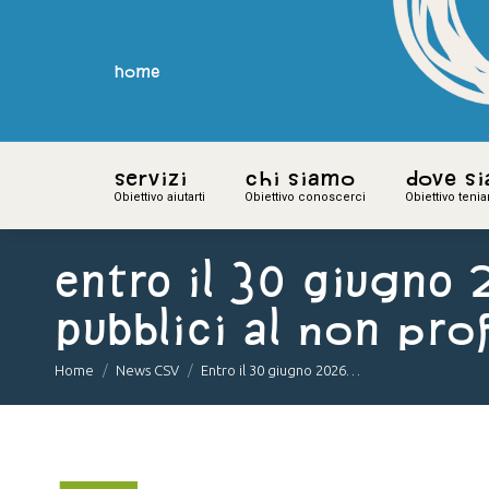
home
home
Servizi
Servizi
Chi siamo
Chi siamo
Dove s
Dove s
Obiettivo aiutarti
Obiettivo aiutarti
Obiettivo conoscerci
Obiettivo conoscerci
Obiettivo teni
Obiettivo teni
Entro il 30 giugno 
pubblici al non prof
You are here:
Home
News CSV
Entro il 30 giugno 2026…