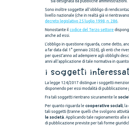
sia designata da pubbliche amministrazioni.
Sono inoltre soggette all’obbligo di rendiconta
livello nazionale (che in realtà già vi rientrava
decreto legislativo 25 luglio 1998, n. 286
.
Nonostante il
codice del Terzo settore
disponga
anche ad essi.
L’obbligo in questione riguarda, come detto, an
a far data dal 1° gennaio 2026), gli enti che ri
per quest’anno ad adempiere agli obblighi descr
anni all’applicazione di tale normativa in quant
I soggetti interessat
La legge 124/2017 distingue i soggetti menzionat
disponendo per essi modalità di pubblicazione pa
Fra tali soggetti rientrano sicuramente le
socie
Per quanto riguarda le
cooperative sociali
, l
tali soggetti (tranne quelli che svolgono attivit
le società
. Applicando tale ragionamento alle i
di pubblicazione previste per tali forme giuridic