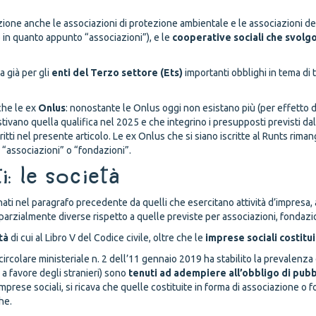
zione anche le associazioni di protezione ambientale e le associazioni de
no in quanto appunto “associazioni”), e le
cooperative sociali che svolgo
 già per gli
enti del Terzo settore (Ets)
importanti obblighi in tema di 
che le ex
Onlus
: nonostante le Onlus oggi non esistano più (per effetto 
vestivano quella qualifica nel 2025 e che integrino i presupposti previst
itti nel presente articolo. Le ex Onlus che si siano iscritte al Runts ri
o “associazioni” o “fondazioni”.
i: le società
i nel paragrafo precedente da quelli che esercitano attività d’impresa, ai 
rzialmente diverse rispetto a quelle previste per associazioni, fondazioni
tà
di cui al Libro V del Codice civile, oltre che le
imprese sociali costitu
a circolare ministeriale n. 2 dell’11 gennaio 2019 ha stabilito la prevalenza 
à a favore degli stranieri) sono
tenuti ad adempiere all’obbligo di pub
mprese sociali, si ricava che quelle costituite in forma di associazione o
he.