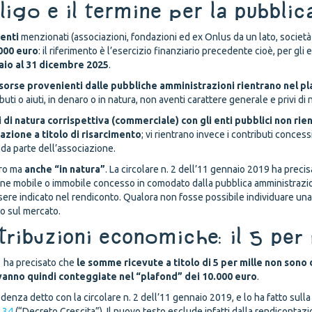
bligo e il termine per la pubbli
 enti
menzionati (associazioni, fondazioni ed ex Onlus da un lato, società 
.000 euro
: il riferimento è l’esercizio finanziario precedente cioè, per gli
aio al 31 dicembre 2025
.
risorse provenienti dalle pubbliche amministrazioni rientrano nel p
uti o aiuti, in denaro o in natura, non aventi carattere generale e privi di na
di natura corrispettiva (commerciale) con gli enti pubblici non rie
azione a titolo di risarcimento
; vi rientrano invece i contributi concess
da parte dell’associazione.
aro ma
anche “in natura”
. La circolare n. 2 dell’11 gennaio 2019 ha prec
ene mobile o immobile concesso in comodato dalla pubblica amministrazione
sere indicato nel rendiconto. Qualora non fosse possibile individuare una c
go sul mercato.
tribuzioni economiche: il 5 per 
21 ha precisato che
le somme ricevute a titolo di 5 per mille
non sono d
 vanno quindi conteggiate nel “plafond” dei 10.000 euro
.
edenza detto con la circolare n. 2 dell’11 gennaio 2019, e lo ha fatto su
. 34
(“Decreto Crescita”). Il nuovo testo esclude infatti dalla rendicontaz