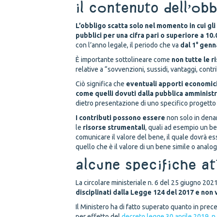
Il contenuto dell’ob
L’obbligo scatta solo nel momento in cui gli
pubblici per una cifra pari o superiore a 10
con l’anno legale, il periodo che va
dal 1° genn
È importante sottolineare come
non tutte le 
relative a “sovvenzioni, sussidi, vantaggi, contrib
Ciò significa che
eventuali apporti economici 
come quelli dovuti dalla pubblica amministr
dietro presentazione di uno specifico progetto 
I c
ontributi possono essere
non solo in den
le
risorse strumentali
, quali ad esempio un b
comunicare il valore del bene, il quale dovrà es
quello che è il valore di un bene simile o analo
Alcune specifiche at
La circolare ministeriale n. 6 del 25 giugno 20
disciplinati dalla Legge 124 del 2017 e non
Il Ministero ha di fatto superato quanto in prec
per effetto del
decreto legge 30 aprile 2019, n