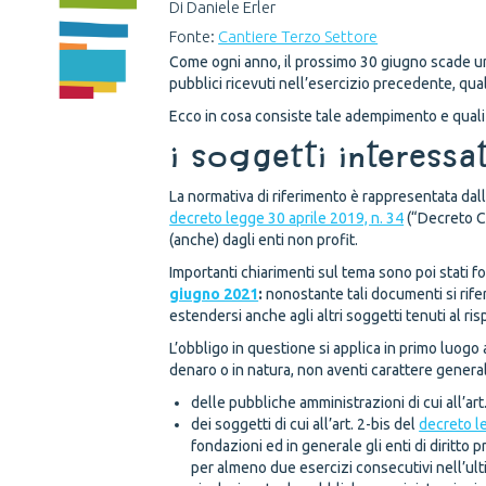
Di Daniele Erler
Fonte:
Cantiere Terzo Settore
Come ogni anno, il prossimo 30 giugno scade un 
pubblici ricevuti nell’esercizio precedente, qua
Ecco in cosa consiste tale adempimento e quali s
I soggetti interessa
La normativa di riferimento è rappresentata dal
decreto legge 30 aprile 2019, n. 34
(“Decreto Cr
(anche) dagli enti non profit.
Importanti chiarimenti sul tema sono poi stati fo
giugno 2021
:
nonostante tali documenti si rife
estendersi anche agli altri soggetti tenuti al r
L’obbligo in questione si applica in primo luogo 
denaro o in natura, non aventi carattere generale 
delle pubbliche amministrazioni di cui all’art.
dei soggetti di cui all’art. 2-bis del
decreto l
fondazioni ed in generale gli enti di diritto 
per almeno due esercizi consecutivi nell’ulti