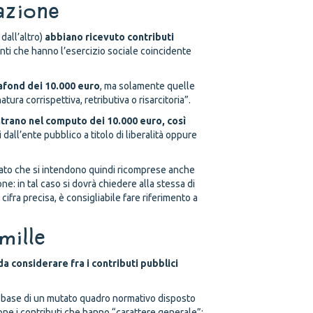
cazione
dall’altro)
abbiano ricevuto contributi
 enti che hanno l’esercizio sociale coincidente
lafond dei 10.000 euro
, ma solamente quelle
tura corrispettiva, retributiva o risarcitoria”.
ntrano nel computo dei 10.000 euro, così
i dall’ente pubblico a titolo di liberalità oppure
isato che si intendono quindi ricomprese anche
: in tal caso si dovrà chiedere alla stessa di
ifra precisa, è consigliabile fare riferimento a
mille
a considerare fra i contributi pubblici
lla base di un mutato quadro normativo disposto
ione i contributi che hanno “carattere generale”: