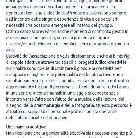
dei legami che si creano a livello di famiglia, il divenire genitori
imparando a conoscersi ed accogliersi reciprocamente. In
generale i temi che si decide di affrontare scaturiscono sempre
dall’incontro delle singole esperienze di vita e da peculiari
necessità che possono emergere all’interno del gruppo.
D’altro canto si prevedono anche momenti di confronto gestiti in
autonomia dai noi genitori, senza la presenza di figure
esterne/esperti. Momenti di semplice, vero e proprio auto mutuo
aiuto.
L’attività dell’associazione è volta direttamente anche ai bimbi figli
di coppie adottive attraverso specifici progetti ludico-creativi le
cui finalità sono quelle di utilizzare il gioco e la creatività per
sviluppare e migliorare le potenzialità del bambino favorendo
simultaneamente i processi cognitivi e relazionali nel confronto e
aggregamento tra pari. Il percorso si articola durante tutto l’anno
in una serie di incontri mensili in un viaggio di conoscenza e
incontro verso l’altro con l’aiuto della musica, della lettura, del
disegno, della drammaturgia e della fotografia. Questo percorso è
attuato col supporto di personale professionista operante
nell’ambito sociale ed educativo.
Una mamma adottiva:
Non riteniamo che la genitorialità adottiva sia necessariamente più