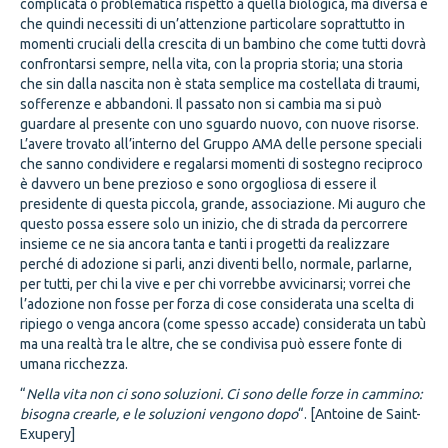
complicata o problematica rispetto a quella biologica, ma diversa e
che quindi necessiti di un’attenzione particolare soprattutto in
momenti cruciali della crescita di un bambino che come tutti dovrà
confrontarsi sempre, nella vita, con la propria storia; una storia
che sin dalla nascita non è stata semplice ma costellata di traumi,
sofferenze e abbandoni. Il passato non si cambia ma si può
guardare al presente con uno sguardo nuovo, con nuove risorse.
L’avere trovato all’interno del Gruppo AMA delle persone speciali
che sanno condividere e regalarsi momenti di sostegno reciproco
è davvero un bene prezioso e sono orgogliosa di essere il
presidente di questa piccola, grande, associazione. Mi auguro che
questo possa essere solo un inizio, che di strada da percorrere
insieme ce ne sia ancora tanta e tanti i progetti da realizzare
perché di adozione si parli, anzi diventi bello, normale, parlarne,
per tutti, per chi la vive e per chi vorrebbe avvicinarsi; vorrei che
l’adozione non fosse per forza di cose considerata una scelta di
ripiego o venga ancora (come spesso accade) considerata un tabù
ma una realtà tra le altre, che se condivisa può essere fonte di
umana ricchezza.
“
Nella vita non ci sono soluzioni. Ci sono delle forze in cammino:
bisogna crearle, e le soluzioni vengono dopo
“. [Antoine de Saint-
Exupery]