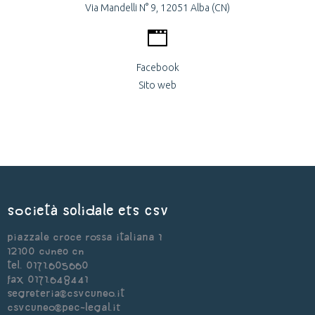
Via Mandelli N° 9, 12051 Alba (CN)
Facebook
Sito web
Società Solidale ets CSV
Piazzale Croce Rossa Italiana 1
12100 Cuneo CN
Tel. 0171.605660
Fax 0171.648441
segreteria@csvcuneo.it
csvcuneo@pec-legal.it