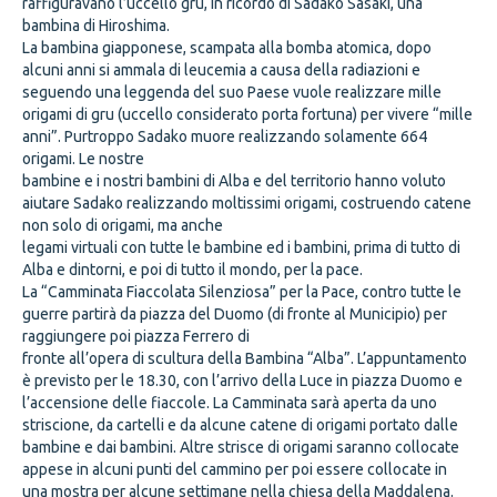
raffiguravano l’uccello gru, in ricordo di Sadako Sasaki, una
bambina di Hiroshima.
La bambina giapponese, scampata alla bomba atomica, dopo
alcuni anni si ammala di leucemia a causa della radiazioni e
seguendo una leggenda del suo Paese vuole realizzare mille
origami di gru (uccello considerato porta fortuna) per vivere “mille
anni”. Purtroppo Sadako muore realizzando solamente 664
origami. Le nostre
bambine e i nostri bambini di Alba e del territorio hanno voluto
aiutare Sadako realizzando moltissimi origami, costruendo catene
non solo di origami, ma anche
legami virtuali con tutte le bambine ed i bambini, prima di tutto di
Alba e dintorni, e poi di tutto il mondo, per la pace.
La “Camminata Fiaccolata Silenziosa” per la Pace, contro tutte le
guerre partirà da piazza del Duomo (di fronte al Municipio) per
raggiungere poi piazza Ferrero di
fronte all’opera di scultura della Bambina “Alba”. L’appuntamento
è previsto per le 18.30, con l’arrivo della Luce in piazza Duomo e
l’accensione delle fiaccole. La Camminata sarà aperta da uno
striscione, da cartelli e da alcune catene di origami portato dalle
bambine e dai bambini. Altre strisce di origami saranno collocate
appese in alcuni punti del cammino per poi essere collocate in
una mostra per alcune settimane nella chiesa della Maddalena.