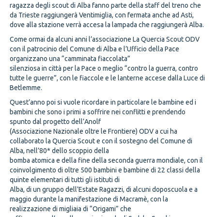
ragazza degli scout di Alba fanno parte della staff del treno che
da Trieste raggiungerà Ventimiglia, con fermata anche ad Asti,
dove alla stazione verrà accesa la lampada che raggiungerà Alba.
Come ormai da alcuni anni l’associazione La Quercia Scout ODV
con il patrocinio del Comune di Alba e l’Ufficio della Pace
organizzano una “camminata fiaccolata”
silenziosa in città per la Pace o meglio “contro la guerra, contro
tutte le guerre”, con le fiaccole e le lanterne accese dalla Luce di
Betlemme.
Quest’anno poi si vuole ricordare in particolare le bambine ed i
bambini che sono i primi a soffrire nei conflitti e prendendo
spunto dal progetto dell’Anolf
(Associazione Nazionale oltre le Frontiere) ODV a cui ha
collaborato la Quercia Scout e con il sostegno del Comune di
Alba, nell’80* dello scoppio della
bomba atomica e della fine della seconda guerra mondiale, con il
coinvolgimento di oltre 500 bambini e bambine di 22 classi della
quinte elementari di tutti gli istituti di
Alba, di un gruppo dell’Estate Ragazzi, di alcuni doposcuola e a
maggio durante la manifestazione di Macramè, con la
realizzazione di migliaia di “Origami” che