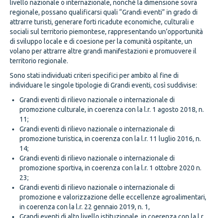
livello nazionale o internazionale, nonché la dimensione sovra
regionale, possano qualificarsi quali “Grandi eventi” in grado di
attrarre turisti, generare forti ricadute economiche, culturali e
sociali sul territorio piemontese, rappresentando un’opportunità
di sviluppo locale e di coesione per la comunità ospitante, un
volano per attrarre altre grandi manifestazioni e promuovere il
territorio regionale.
Sono stati individuati criteri specifici per ambito al fine di
individuare le singole tipologie di Grandi eventi, così suddivise:
Grandi eventi di rilievo nazionale o internazionale di
promozione culturale, in coerenza con la l.r. 1 agosto 2018, n.
11;
Grandi eventi di rilievo nazionale o internazionale di
promozione turistica, in coerenza con la l.r. 11 luglio 2016, n.
14;
Grandi eventi di rilievo nazionale o internazionale di
promozione sportiva, in coerenza con la l.r. 1 ottobre 2020 n.
23;
Grandi eventi di rilievo nazionale o internazionale di
promozione e valorizzazione delle eccellenze agroalimentari,
in coerenza con la l.r. 22 gennaio 2019, n. 1,
Grandi eventi di alto livello istituzionale, in coerenza con la l.r.