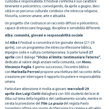
custodia e responsabilità. Il Festival conferma il suo carattere
itinerante e policentrico, coinvolgendo, da aprile a giugno, dieci
città in un percorso culturale condiviso che intreccia religione,
filosofia, scienze umane, arte e attualità.
Un progetto che costruisce un racconto diffuso e policentrico,
capace di intrecciare linguaggi, discipline e sensibilità differenti.
Alba: comunità, giovani e responsabilità sociale
Ad
Alba
il Festival si concentra in tre giornate dense (27–29
aprile), con un programma che intreccia riflessione biblica,
impegno civile e cultura contemporanea. Si parte lunedì
27
aprile
con il dialogo
“Vicino al limite: testimoniare l’eterno”
,
dedicato al valore degli anziani nella comunità, con
Mons.
Vincenzo Paglia
. Il giorno successivo, l’incontro biblico
con
Marinella Perroni
propone una rilettura del racconto della
creazione per interrogare il rapporto tra potere e responsabilità
umana.
Particolare attenzione è rivolta ai giovani:
mercoledì 29
aprile
don Luigi Ciotti
dialogherà con 500 studenti dei licei di
Alba sul tema della legalità e del cambiamento sociale, mentre in
serata la proiezione del
film
La grazia
del regista Paolo
Sorrentino offrirà uno spazio di riflessione tra cinema e attualità.