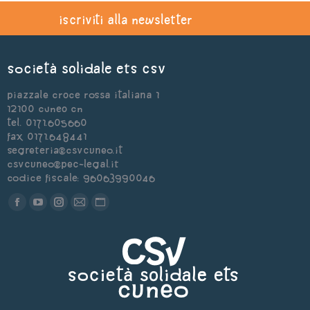
iscriviti alla newsletter
Società Solidale ets CSV
Piazzale Croce Rossa Italiana 1
12100 Cuneo CN
Tel. 0171.605660
Fax 0171.648441
segreteria@csvcuneo.it
csvcuneo@pec-legal.it
Codice Fiscale: 96063990046
Find us on:
Facebook
YouTube
Instagram
Mail
Sito
page
page
page
page
web
opens
opens
opens
opens
page
in
in
in
in
opens
new
new
new
new
in
window
window
window
window
new