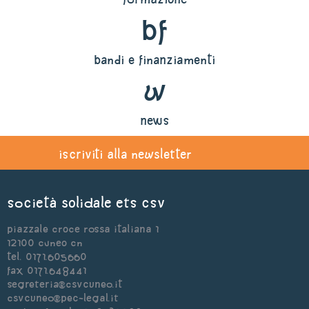
bf
bandi e finanziamenti
w
news
iscriviti alla newsletter
Società Solidale ets CSV
Piazzale Croce Rossa Italiana 1
12100 Cuneo CN
Tel. 0171.605660
Fax 0171.648441
segreteria@csvcuneo.it
csvcuneo@pec-legal.it