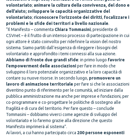
volontariato
;
animare la cultura della convivenza, del dono e
dell’aiuto;
sviluppare le capacità organizzative del
volontariato
;
riconoscere l’orizzonte dei diritti
,
focalizzare i
problemi e le sfide dei territori a livello nazionale
.
“Il Manifesto – commenta
Chiara Tommasini
, presidente di
CSVnet – è il frutto di un intenso processo di partecipazione in cui
ogni attore è stato coinvolto per ridefinire la vision del nostro
sistema. Siamo partiti dall’esigenza di rileggere i bisogni del
volontariato e approfondito i temi connessi alla sua azione.
Abbiamo di fronte due grandi sfide
: in primo luogo
favorire
l’empowerment delle associazioni
per fare in modo che
sviluppino il loro potenziale organizzativo e la loro capacità di
contare su nuove risorse. In secondo luogo,
promuovere un
lavoro di animazione territoriale
per fare si che le associazioni
diventino punto di riferimento per le comunità, ad iniziare dalla
pubblica amministrazione ma anche per imprese e fondazioni, per
co-programmare e co-progettare le politiche di sostegno alle
fragilità e di cura del territorio. Per fare questo – conclude
Tommasini – dobbiamo viverci come agenzie di sviluppo del
volontariato e lo faremo grazie alla direzione che questo
Manifesto imprimerà al sistema”.
Ai lavori, a cui hanno partecipato circa
200 persone esponenti