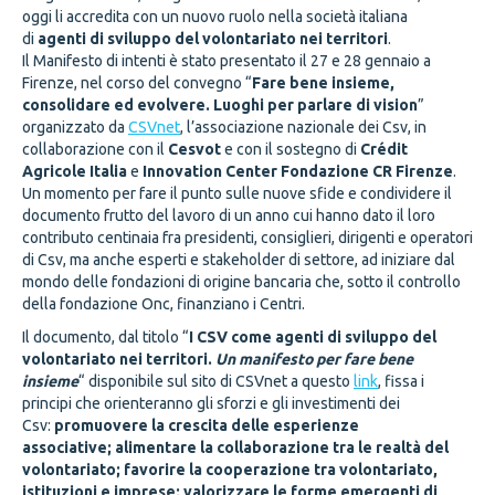
oggi li accredita con un nuovo ruolo nella società italiana
di
agenti di sviluppo del volontariato nei territori
.
Il Manifesto di intenti è stato presentato il 27 e 28 gennaio a
Firenze, nel corso del convegno “
Fare bene insieme,
consolidare ed evolvere. Luoghi per parlare di vision
”
organizzato da
CSVnet
, l’associazione nazionale dei Csv, in
collaborazione con il
Cesvot
e con il sostegno di
Crédit
Agricole Italia
e
Innovation Center Fondazione CR Firenze
.
Un momento per fare il punto sulle nuove sfide e condividere il
documento frutto del lavoro di un anno cui hanno dato il loro
contributo centinaia fra presidenti, consiglieri, dirigenti e operatori
di Csv, ma anche esperti e stakeholder di settore, ad iniziare dal
mondo delle fondazioni di origine bancaria che, sotto il controllo
della fondazione Onc, finanziano i Centri.
Il documento, dal titolo “
I CSV come agenti di sviluppo del
volontariato nei territori.
Un manifesto per fare bene
insieme
“ disponibile sul sito di CSVnet a questo
link
, fissa i
principi che orienteranno gli sforzi e gli investimenti dei
Csv:
promuovere la crescita delle esperienze
associative;
alimentare la collaborazione tra le realtà del
volontariato;
favorire la cooperazione tra volontariato,
istituzioni e imprese;
valorizzare le forme emergenti di