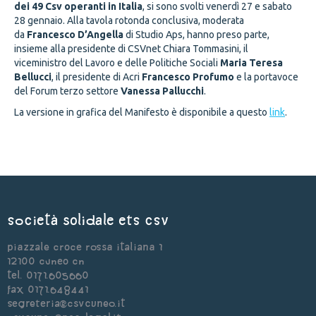
dei 49 Csv operanti in Italia
, si sono svolti venerdì 27 e sabato
28 gennaio. Alla tavola rotonda conclusiva, moderata
da
Francesco D’Angella
di Studio Aps, hanno preso parte,
insieme alla presidente di CSVnet Chiara Tommasini, il
viceministro del Lavoro e delle Politiche Sociali
Maria Teresa
Bellucci
, il presidente di Acri
Francesco Profumo
e la portavoce
del Forum terzo settore
Vanessa Pallucchi
.
La versione in grafica del Manifesto è disponibile a questo
link
.
Società Solidale ets CSV
Piazzale Croce Rossa Italiana 1
12100 Cuneo CN
Tel. 0171.605660
Fax 0171.648441
segreteria@csvcuneo.it