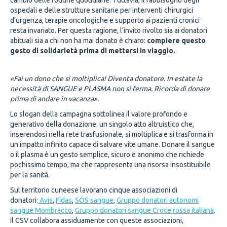
cambio delle routine quotidiane. Tuttavia, il fabbisogno degli
ospedali e delle strutture sanitarie per interventi chirurgici
d’urgenza, terapie oncologiche e supporto ai pazienti cronici
resta invariato. Per questa ragione, l’invito rivolto sia ai donatori
abituali sia a chi non ha mai donato è chiaro:
compiere questo
gesto di solidarietà prima di mettersi in viaggio.
«Fai un dono che si moltiplica! Diventa donatore. In estate la
necessità di SANGUE e PLASMA non si ferma. Ricorda di donare
prima di andare in vacanza».
Lo slogan della campagna sottolinea il valore profondo e
generativo della donazione: un singolo atto altruistico che,
inserendosi nella rete trasfusionale, si moltiplica e si trasforma in
un impatto infinito capace di salvare vite umane. Donare il sangue
o il plasma è un gesto semplice, sicuro e anonimo che richiede
pochissimo tempo, ma che rappresenta una risorsa insostituibile
per la sanità.
Sul territorio cuneese lavorano cinque associazioni di
donatori:
Avis
,
Fidas
,
SOS sangue
,
Gruppo donatori autonomi
sangue Mombracco
,
Gruppo donatori sangue Croce rossa italiana
.
Il CSV collabora assiduamente con queste associazioni,