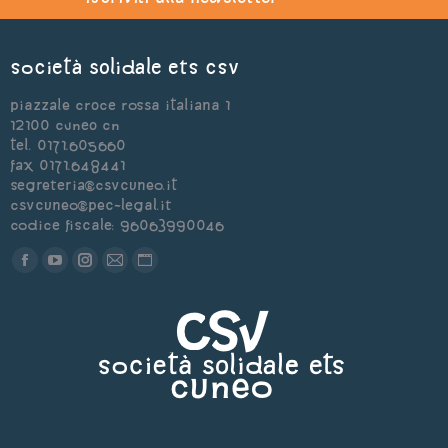
Società Solidale ets CSV
Piazzale Croce Rossa Italiana 1
12100 Cuneo CN
Tel. 0171.605660
Fax 0171.648441
segreteria@csvcuneo.it
csvcuneo@pec-legal.it
Codice Fiscale: 96063990046
Find us on:
Facebook
YouTube
Instagram
Mail
Sito
page
page
page
page
web
opens
opens
opens
opens
page
in
in
in
in
opens
new
new
new
new
in
window
window
window
window
new
window