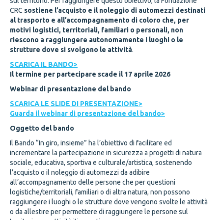
sul territorio. Per raggiungere questo obiettivo, la Fondazione
CRC
sostiene l’acquisto e il noleggio di automezzi destinati
al trasporto e all’accompagnamento di coloro che, per
motivi logistici, territoriali, familiari o personali, non
riescono a raggiungere autonomamente i luoghi o le
strutture dove si svolgono le attività
.
SCARICA IL BANDO>
Il termine per partecipare scade il 17 aprile 2026
Webinar di presentazione del bando
SCARICA LE SLIDE DI PRESENTAZIONE>
Guarda il webinar di presentazione del bando>
Oggetto del bando
Il Bando “In giro, insieme” ha l’obiettivo di facilitare ed
incrementare la partecipazione in sicurezza a progetti di natura
sociale, educativa, sportiva e culturale/artistica, sostenendo
l’acquisto o il noleggio di automezzi da adibire
all’accompagnamento delle persone che per questioni
logistiche/territoriali, familiari o di altra natura, non possono
raggiungere i luoghi o le strutture dove vengono svolte le attività
o da allestire per permettere di raggiungere le persone sul