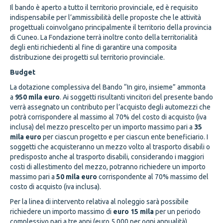
Il bando è aperto a tutto il territorio provinciale, ed è requisito
indispensabile per l’ammissibilità delle proposte che le attività
progettuali coinvolgano principalmente il territorio della provincia
di Cuneo. La Fondazione terrà inoltre conto della territorialità
degli enti richiedenti al fine di garantire una composita
distribuzione dei progetti sul territorio provinciale.
Budget
La dotazione complessiva del Bando “In giro, insieme” ammonta
a
950 mila euro
. Ai soggetti risultanti vincitori del presente bando
verrà assegnato un contributo per l’acquisto degli automezzi che
potrà corrispondere al massimo al 70% del costo di acquisto (iva
inclusa) del mezzo prescelto per un importo massimo pari a
35
mila euro
per ciascun progetto e per ciascun ente beneficiario. I
soggetti che acquisteranno un mezzo volto al trasporto disabili o
predisposto anche al trasporto disabili, considerando i maggiori
costi di allestimento del mezzo, potranno richiedere un importo
massimo pari a
50 mila euro
corrispondente al 70% massimo del
costo di acquisto (iva inclusa).
Per la linea di intervento relativa al noleggio sarà possibile
richiedere un importo massimo di
euro 15 mila
per un periodo
complessivo pari a tre anni (euro 5.000 per ogni annualità)