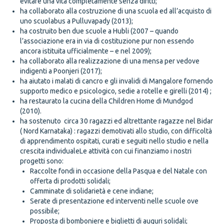
evitare una vita completamente senza diritti;
ha collaborato alla costruzione di una scuola ed all’acquisto di
uno scuolabus a Pulluvapady (2013);
ha costruito ben due scuole a Hubli (2007 – quando
l’associazione era in via di costituzione pur non essendo
ancora istituita ufficialmente – e nel 2009);
ha collaborato alla realizzazione di una mensa per vedove
indigenti a Poonjeri (2017);
ha aiutato i malati di cancro e gli invalidi di Mangalore fornendo
supporto medico e psicologico, sedie a rotelle e girelli (2014) ;
ha restaurato la cucina della Children Home di Mundgod
(2010).
ha sostenuto circa 30 ragazzi ed altrettante ragazze nel Bidar
( Nord Karnataka) : ragazzi demotivati allo studio, con difficoltà
di apprendimento ospitati, curati e seguiti nello studio e nella
crescita individualeLe attività con cui finanziamo i nostri
progetti sono:
Raccolte fondi in occasione della Pasqua e del Natale con
offerta di prodotti solidali;
Camminate di solidarietà e cene indiane;
Serate di presentazione ed interventi nelle scuole ove
possibile;
Proposta di bomboniere e biglietti di auguri solidali;