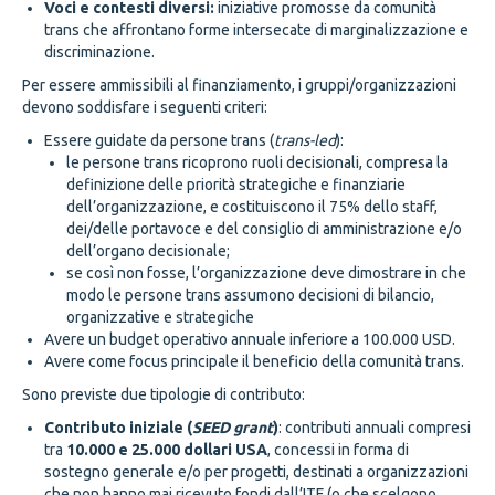
Voci e contesti diversi:
iniziative promosse da comunità
trans che affrontano forme intersecate di marginalizzazione e
discriminazione.
Per essere ammissibili al finanziamento, i gruppi/organizzazioni
devono soddisfare i seguenti criteri:
Essere guidate da persone trans (
trans-led
):
le persone trans ricoprono ruoli decisionali, compresa la
definizione delle priorità strategiche e finanziarie
dell’organizzazione, e costituiscono il 75% dello staff,
dei/delle portavoce e del consiglio di amministrazione e/o
dell’organo decisionale;
se così non fosse, l’organizzazione deve dimostrare in che
modo le persone trans assumono decisioni di bilancio,
organizzative e strategiche
Avere un budget operativo annuale inferiore a 100.000 USD.
Avere come focus principale il beneficio della comunità trans.
Sono previste due tipologie di contributo:
Contributo iniziale (
SEED grant
)
: contributi annuali compresi
tra
10.000 e 25.000 dollari USA
, concessi in forma di
sostegno generale e/o per progetti, destinati a organizzazioni
che non hanno mai ricevuto fondi dall’ITF (o che scelgono