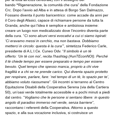
bando
“
Rigenerazione, la comunità che cura” della Fondazione
Crc. Dopo l’avvio ad Alba e in attesa di Borgo San Dalmazzo,
Fossano diventa il punto baricentrico: come accade da anni per
il Coro degli Afasici, capace di richiamare persone da tutta la
Granda; anche qui l’idea è semplice e ambiziosa insieme:
creare un luogo non medicalizzato dove l’incontro diventa parte
della cura. “
Ci sono alcuni versi evocativi a cui ci siamo ispirati:
‘Ci eravamo messi in cerchio, ma non bastava. Dobbiamo
metterci in circolo: questa è la cura’”
, sintetizza Federico Carle,
presidente di A.L.I.Ce. Cuneo Odv. “
Il simbolo è un tè
offerto: ‘Un tè con noi’, recita l’hashtag (#unTEconNOI). Perché
il tè chiede tempo per essere preparato e tempo per essere
bevuto. Quel tempo che spesso manca, proprio a chi vive
fragilità e a chi se ne prende carico. Qui diventa spazio protetto
per respirare, parlare, fare: ‘nel tempo di un tè, lo spazio per te’,
abbiamo voluto riassumere
”. Gli incontri si terranno al Centro
Equitazione Disabili della Cooperativa Serena (via della Cartiera
50), un’oasi verde totalmente accessibile e a pochi minuti a piedi
dal centro. “
Vogliamo che le persone si sentano libere: in questo
angolo di paradiso immerso nel verde, senza barriere”
,
raccontano i referenti della Cooperativa. Attorno a questo
spazio, e alla sua vocazione inclusiva, si costruisce un