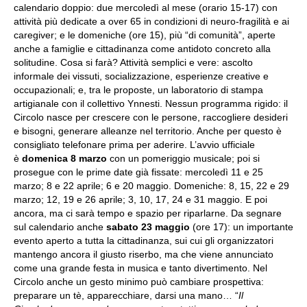
calendario doppio: due mercoledì al mese (orario 15-17) con
attività più dedicate a over 65 in condizioni di neuro-fragilità e ai
caregiver; e le domeniche (ore 15), più “di comunità”, aperte
anche a famiglie e cittadinanza come antidoto concreto alla
solitudine. Cosa si farà? Attività semplici e vere: ascolto
informale dei vissuti, socializzazione, esperienze creative e
occupazionali; e, tra le proposte, un laboratorio di stampa
artigianale con il collettivo Ynnesti. Nessun programma rigido: il
Circolo nasce per crescere con le persone, raccogliere desideri
e bisogni, generare alleanze nel territorio. Anche per questo è
consigliato telefonare prima per aderire. L’avvio ufficiale
è
domenica 8 marzo
con un pomeriggio musicale; poi si
prosegue con le prime date già fissate: mercoledì 11 e 25
marzo; 8 e 22 aprile; 6 e 20 maggio. Domeniche: 8, 15, 22 e 29
marzo; 12, 19 e 26 aprile; 3, 10, 17, 24 e 31 maggio. E poi
ancora, ma ci sarà tempo e spazio per riparlarne. Da segnare
sul calendario anche
sabato 23 maggio
(ore 17): un importante
evento aperto a tutta la cittadinanza, sui cui gli organizzatori
mantengo ancora il giusto riserbo, ma che viene annunciato
come una grande festa in musica e tanto divertimento. Nel
Circolo anche un gesto minimo può cambiare prospettiva:
preparare un tè, apparecchiare, darsi una mano… “
Il