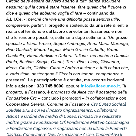
Circolo deve essere davvero aperto a tutti, senza escludere
nessuno: qui la cura è stare insieme, fare quello che il cuore ci
dice e quello che abbiamo voglia di fare
–
continuano da
A.L.I.Ce. -;
perché chi vive una difficoltà possa sentirsi utile,
competente, parte”
. Il progetto è sostenuto da una rete di enti e
realtà del territorio e dal lavoro dei volontari fossanesi, e non,
che lo rendono possibile, settimana dopo settimana:
“Un grazie
speciale a Elena Fresia, Beppe Ambrogio, Anna Maria Marengo,
Pino Gastaldi, Mauro Lingua, Maria Grazia Cabutto, Bruno
Giachello, Vanna Audisio e Debora Tallone, ma anche a Daniela,
Paolo, Bastian, Sergio, Gianni, Tere, Pino, Lindy, Giovanna,
Meco, Cinzia, Clotilde, Clara e Andrea insieme a tutti coloro che,
a vario titolo, sostengono il Circolo con tempo, competenze e
presenza
”. La partecipazione è gratuita, ma occorre iscriversi.
Info e adesioni:
333 745 8606
, oppure
info@alicecuneo.it
. “
Il
progetto, a Fossano, è promosso da Alice con il sostegno della
Fondazione Crc –
concludo i promotori
– in collaborazione con
Cooperativa Serena, Comune di Fossano e
Csv Cuneo Società
Solidale ETS,
a cui va il nostro ringraziamento. Collaborano
AslCn1 e Ordine dei medici di Cuneo; l’iniziativa è realizzata
inoltre grazie a Fondazione Crf, Fondazione Matteo Costamagna
e Fondazione Cagnasso; si ringraziano non da ultimi la Piumetti
Gas S.r.l., Condividere Odv, Associazione Assea, Cooperativa Il