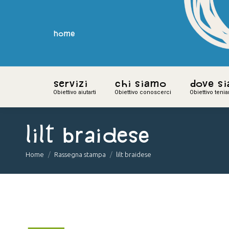
home
home
Servizi
Servizi
Chi siamo
Chi siamo
Dove s
Dove s
Obiettivo aiutarti
Obiettivo aiutarti
Obiettivo conoscerci
Obiettivo conoscerci
Obiettivo teni
Obiettivo teni
lilt braidese
You are here:
Home
Rassegna stampa
lilt braidese