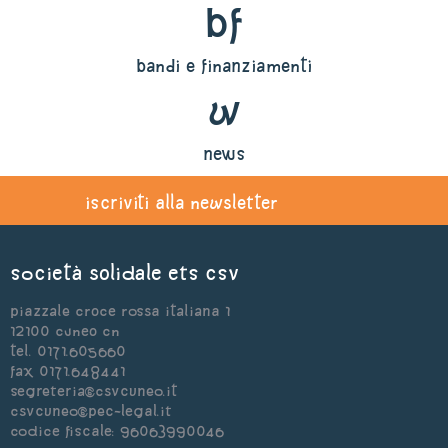
bf
bandi e finanziamenti
w
news
iscriviti alla newsletter
Società Solidale ets CSV
Piazzale Croce Rossa Italiana 1
12100 Cuneo CN
Tel. 0171.605660
Fax 0171.648441
segreteria@csvcuneo.it
csvcuneo@pec-legal.it
Codice Fiscale: 96063990046