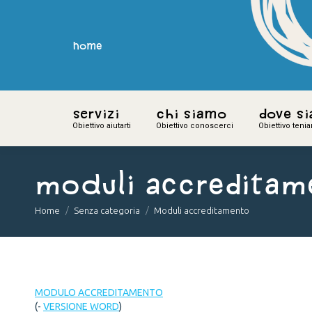
home
home
Servizi
Servizi
Chi siamo
Chi siamo
Dove s
Dove s
Obiettivo aiutarti
Obiettivo aiutarti
Obiettivo conoscerci
Obiettivo conoscerci
Obiettivo teni
Obiettivo teni
Moduli accreditam
You are here:
Home
Senza categoria
Moduli accreditamento
MODULO ACCREDITAMENTO
(-
VERSIONE WORD
)