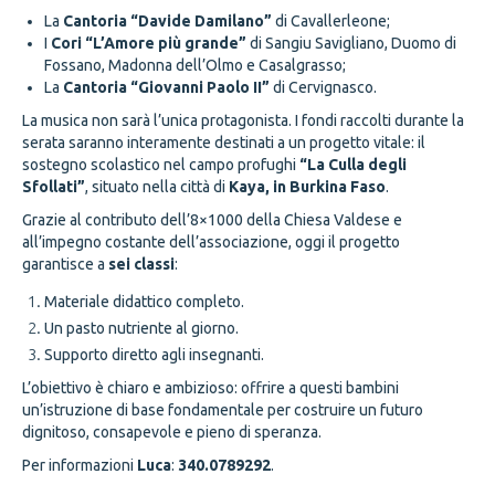
La
Cantoria “Davide Damilano”
di Cavallerleone;
I
Cori “L’Amore più grande”
di Sangiu Savigliano, Duomo di
Fossano, Madonna dell’Olmo e Casalgrasso;
La
Cantoria “Giovanni Paolo II”
di Cervignasco.
La musica non sarà l’unica protagonista. I fondi raccolti durante la
serata saranno interamente destinati a un progetto vitale: il
sostegno scolastico nel campo profughi
“La Culla degli
Sfollati”
, situato nella città di
Kaya, in Burkina Faso
.
Grazie al contributo dell’8×1000 della Chiesa Valdese e
all’impegno costante dell’associazione, oggi il progetto
garantisce a
sei classi
:
Materiale didattico completo.
Un pasto nutriente al giorno.
Supporto diretto agli insegnanti.
L’obiettivo è chiaro e ambizioso: offrire a questi bambini
un’istruzione di base fondamentale per costruire un futuro
dignitoso, consapevole e pieno di speranza.
Per informazioni
Luca
:
340.0789292
.