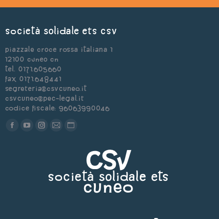
Società Solidale ets CSV
Piazzale Croce Rossa Italiana 1
12100 Cuneo CN
Tel. 0171.605660
Fax 0171.648441
segreteria@csvcuneo.it
csvcuneo@pec-legal.it
Codice Fiscale: 96063990046
Find us on:
Facebook
YouTube
Instagram
Mail
Sito
page
page
page
page
web
opens
opens
opens
opens
page
in
in
in
in
opens
new
new
new
new
in
window
window
window
window
new
window