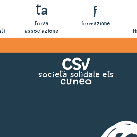
ta
f
trova
formazione
ti
associazione
f