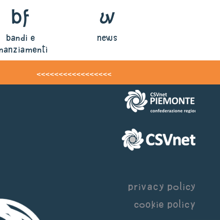
bf
w
bandi e
news
inanziamenti
<<<<<<<<<<<<<<<<<
privacy policy
cookie policy