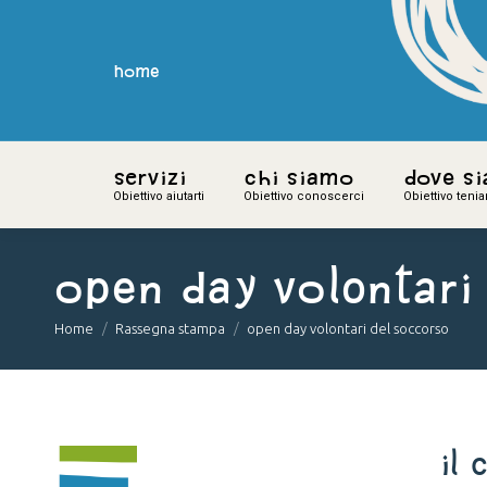
home
home
Servizi
Servizi
Chi siamo
Chi siamo
Dove s
Dove s
Obiettivo aiutarti
Obiettivo aiutarti
Obiettivo conoscerci
Obiettivo conoscerci
Obiettivo teni
Obiettivo teni
open day volontari
You are here:
Home
Rassegna stampa
open day volontari del soccorso
Il 