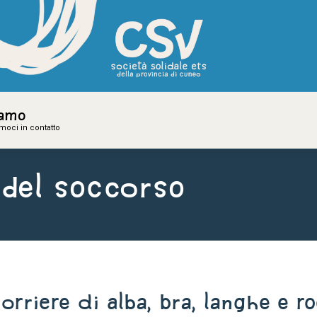
iamo
iamo
amoci in contatto
amoci in contatto
 del soccorso
Corriere di Alba, Bra, Langhe e R