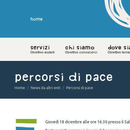
home
home
Servizi
Servizi
Chi siamo
Chi siamo
Dove s
Dove s
Obiettivo aiutarti
Obiettivo aiutarti
Obiettivo conoscerci
Obiettivo conoscerci
Obiettivo teni
Obiettivo teni
Percorsi di pace
You are here:
Home
News da altri enti
Percorsi di pace
Giovedì 18 dicembre alle ore 16.30 presso il Sal