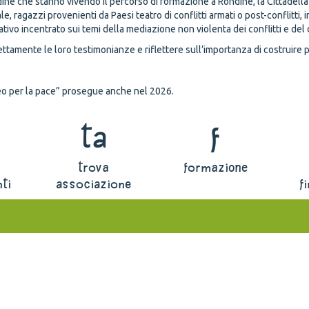
dine che stanno vivendo il percorso di formazione a Rondine, la Cittadell
 ragazzi provenienti da Paesi teatro di conflitti armati o post-conflitti, in
vo incentrato sui temi della mediazione non violenta dei conflitti e del 
ttamente le loro testimonianze e riflettere sull’importanza di costruire po
uneo per la pace” prosegue anche nel 2026.
ta
f
trova
formazione
ti
associazione
f