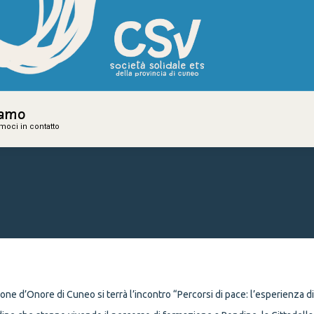
iamo
iamo
amoci in contatto
amoci in contatto
one d’Onore di Cuneo si terrà l’incontro “Percorsi di pace: l’esperienza d