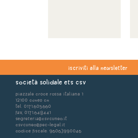
iscriviti alla newsletter
Società Solidale ets CSV
Piazzale Croce Rossa Italiana 1
12100 Cuneo CN
Tel. 0171.605660
Fax 0171.648441
segreteria@csvcuneo.it
csvcuneo@pec-legal.it
Codice Fiscale: 96063990046