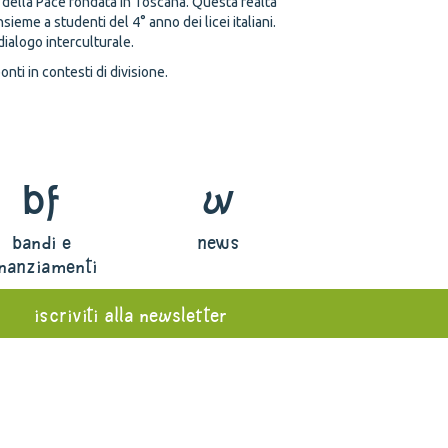
a della Pace fondata in Toscana. Questa realtà
sieme a studenti del 4° anno dei licei italiani.
dialogo interculturale.
nti in contesti di divisione.
bf
w
bandi e
news
inanziamenti
iscriviti alla newsletter