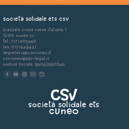
Società Solidale ets CSV
Piazzale Croce Rossa Italiana 1
12100 Cuneo CN
Tel. 0171.605660
Fax 0171.648441
segreteria@csvcuneo.it
csvcuneo@pec-legal.it
Codice Fiscale: 96063990046
Find us on:
Facebook
YouTube
Instagram
Mail
Sito
page
page
page
page
web
opens
opens
opens
opens
page
in
in
in
in
opens
new
new
new
new
in
window
window
window
window
new
window