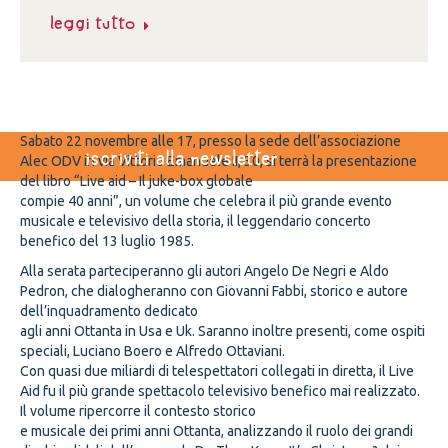
Leggi tutto
Sabato 22 novembre alle 17, presso la sede dell’associazione
iscriviti alla newsletter
Alec ODV in via Vittorio Emanuele II, 30, si terrà la presentazione
del libro “Live aid – Il juke-box globale
compie 40 anni”, un volume che celebra il più grande evento
musicale e televisivo della storia, il leggendario concerto
benefico del 13 luglio 1985.
Alla serata parteciperanno gli autori Angelo De Negri e Aldo
Pedron, che dialogheranno con Giovanni Fabbi, storico e autore
dell’inquadramento dedicato
agli anni Ottanta in Usa e Uk. Saranno inoltre presenti, come ospiti
speciali, Luciano Boero e Alfredo Ottaviani.
Con quasi due miliardi di telespettatori collegati in diretta, il Live
Aid fu il più grande spettacolo televisivo benefico mai realizzato.
Il volume ripercorre il contesto storico
e musicale dei primi anni Ottanta, analizzando il ruolo dei grandi