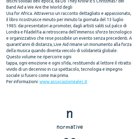
dischi solidali dell’epoca, da Do They Know It’s Christmas? dei
Band Aid a We Are the World degli
Usa for Africa. Attraverso un racconto dettagliato e appassionato,
il libro ricostruisce minuto per minuto la giornata del 13 luglio
1985: dai presentatori ai promoter, dagli artisti saliti sul palco di
Londra e Filadelfia ai retroscena dell’immenso sforzo tecnologico
e organizzativo che rese possibile un evento senza precedenti. A
quarant’anni di distanza, Live Aid rimane un monumento alla forza
della musica quando diventa veicolo di solidarietà globale.
Questo volume ne ripercorre ogni
tappa, ogni emozione e ogni sfida, restituendo al lettore il ritratto
vivido di un decennio in cui spettacolo, tecnologia e impegno
sociale si fusero come mai prima.
Per informazioni:
www.associazionealec.it
n
normative