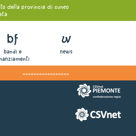
ato della provincia di cuneo
ietà
bf
w
bandi e
news
inanziamenti
<<<<<<<<<<<<<<<<<