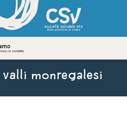
iamo
iamo
amoci in contatto
amoci in contatto
 Valli monregalesi