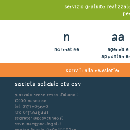
servizio gratuito realizzat
per
n
aa
normative
agenda e
appuntamen
iscriviti alla newsletter
Società Solidale ets CSV
Piazzale Croce Rossa Italiana 1
12100 Cuneo CN
Tel. 0171.605660
Fax 0171.648441
segreteria@csvcuneo.it
csvcuneo@pec-legal.it
Codice Fiscale: 96063990046