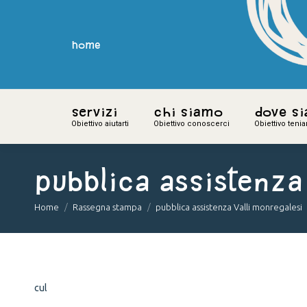
home
home
Servizi
Servizi
Chi siamo
Chi siamo
Dove s
Dove s
Obiettivo aiutarti
Obiettivo aiutarti
Obiettivo conoscerci
Obiettivo conoscerci
Obiettivo teni
Obiettivo teni
pubblica assistenza
You are here:
Home
Rassegna stampa
pubblica assistenza Valli monregalesi
cul