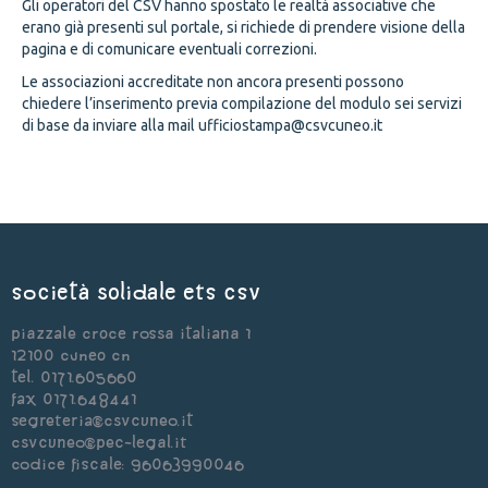
Gli operatori del CSV hanno spostato le realtà associative che
erano già presenti sul portale, si richiede di prendere visione della
pagina e di comunicare eventuali correzioni.
Le associazioni accreditate non ancora presenti possono
chiedere l’inserimento previa compilazione del modulo sei servizi
di base da inviare alla mail ufficiostampa@csvcuneo.it
Società Solidale ets CSV
Piazzale Croce Rossa Italiana 1
12100 Cuneo CN
Tel. 0171.605660
Fax 0171.648441
segreteria@csvcuneo.it
csvcuneo@pec-legal.it
Codice Fiscale: 96063990046